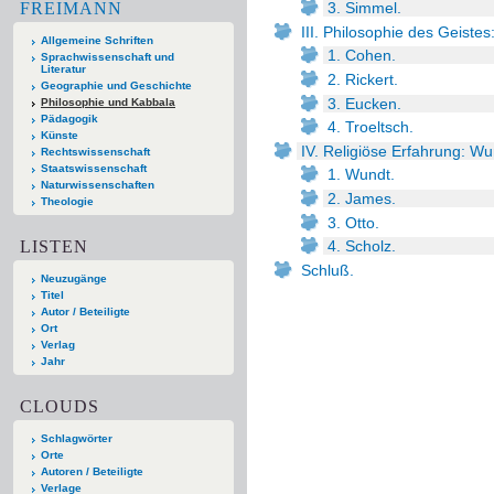
FREIMANN
3. Simmel.
III. Philosophie des Geistes
Allgemeine Schriften
1. Cohen.
Sprachwissenschaft und
Literatur
2. Rickert.
Geographie und Geschichte
3. Eucken.
Philosophie und Kabbala
Pädagogik
4. Troeltsch.
Künste
IV. Religiöse Erfahrung: Wu
Rechtswissenschaft
Staatswissenschaft
1. Wundt.
Naturwissenschaften
2. James.
Theologie
3. Otto.
LISTEN
4. Scholz.
Schluß.
Neuzugänge
Titel
Autor / Beteiligte
Ort
Verlag
Jahr
CLOUDS
Schlagwörter
Orte
Autoren / Beteiligte
Verlage