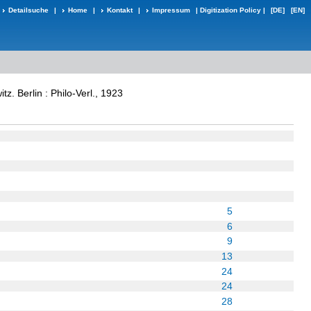
Detailsuche
|
Home
|
Kontakt
|
Impressum
|
Digitization Policy
|
[DE]
[EN]
 Berlin : Philo-Verl., 1923
5
6
9
13
24
24
28