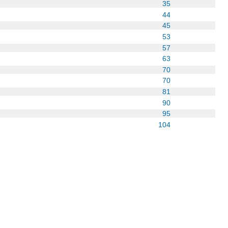
35
44
45
53
57
63
70
70
81
90
95
104