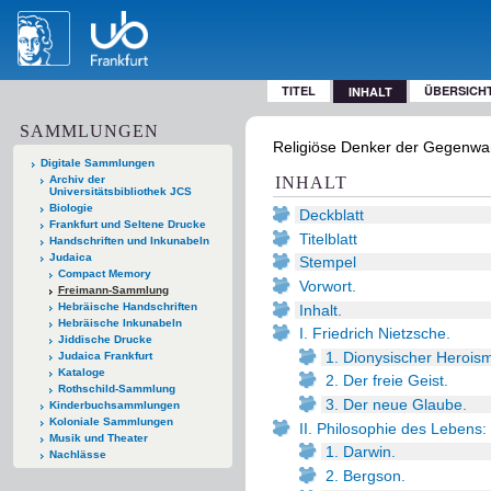
TITEL
ÜBERSICH
INHALT
SAMMLUNGEN
Religiöse Denker der Gegenwar
Digitale Sammlungen
Archiv der
INHALT
Universitätsbibliothek JCS
Biologie
Deckblatt
Frankfurt und Seltene Drucke
Titelblatt
Handschriften und Inkunabeln
Judaica
Stempel
Compact Memory
Vorwort.
Freimann-Sammlung
Hebräische Handschriften
Inhalt.
Hebräische Inkunabeln
I. Friedrich Nietzsche.
Jiddische Drucke
1. Dionysischer Herois
Judaica Frankfurt
Kataloge
2. Der freie Geist.
Rothschild-Sammlung
3. Der neue Glaube.
Kinderbuchsammlungen
Koloniale Sammlungen
II. Philosophie des Lebens
Musik und Theater
1. Darwin.
Nachlässe
2. Bergson.