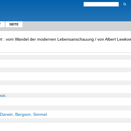
T
SEITE
t : vom Wandel der modernen Lebensanschauung / von Albert Lewkowitz.
mus.
: Darwin, Bergson, Simmel.