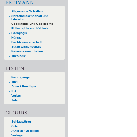
FREIMANN
Allgemeine Schriften
Sprachwissenschaft und
Literatur
Geographie und Geschichte
Philosophie und Kabbala
Pädagogik
Künste
Rechtswissenschaft
Staatswissenschaft
Naturwissenschaften
Theologie
LISTEN
Neuzugänge
Titel
Autor / Beteiligte
Ort
Verlag
Jahr
CLOUDS
Schlagwörter
Orte
Autoren / Beteiligte
Verlage