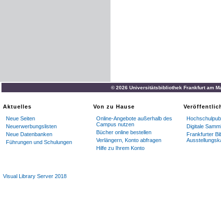
© 2026 Universitätsbibliothek Frankfurt am M
Aktuelles
Von zu Hause
Veröffentli
Neue Seiten
Online-Angebote außerhalb des
Hochschulpubl
Campus nutzen
Neuerwerbungslisten
Digitale Samm
Bücher online bestellen
Neue Datenbanken
Frankfurter Bi
Verlängern, Konto abfragen
Ausstellungsk
Führungen und Schulungen
Hilfe zu Ihrem Konto
Visual Library Server 2018