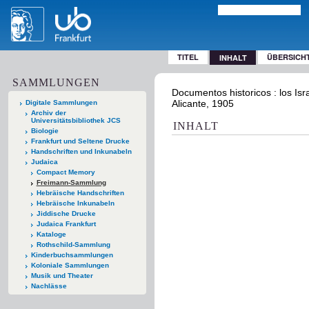
TITEL
ÜBERSICH
INHALT
SAMMLUNGEN
Documentos historicos : los Isr
Alicante, 1905
Digitale Sammlungen
Archiv der
Universitätsbibliothek JCS
INHALT
Biologie
Frankfurt und Seltene Drucke
Handschriften und Inkunabeln
Judaica
Compact Memory
Freimann-Sammlung
Hebräische Handschriften
Hebräische Inkunabeln
Jiddische Drucke
Judaica Frankfurt
Kataloge
Rothschild-Sammlung
Kinderbuchsammlungen
Koloniale Sammlungen
Musik und Theater
Nachlässe