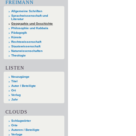
FREIMANN
Allgemeine Schriften
Sprachwissenschaft und
Literatur
Geographie und Geschichte
Philosophie und Kabbala
Pädagogik
Künste
Rechtswissenschaft
Staatswissenschaft
Naturwissenschaften
Theologie
LISTEN
Neuzugänge
Titel
Autor / Beteiligte
Ort
Verlag
Jahr
CLOUDS
Schlagwörter
Orte
Autoren / Beteiligte
Verlage