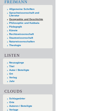
FREIMANN
Allgemeine Schriften
Sprachwissenschaft und
Literatur
Geographie und Geschichte
Philosophie und Kabbala
Pädagogik
Künste
Rechtswissenschaft
Staatswissenschaft
Naturwissenschaften
Theologie
LISTEN
Neuzugänge
Titel
Autor / Beteiligte
Ort
Verlag
Jahr
CLOUDS
Schlagwörter
Orte
Autoren / Beteiligte
Verlage