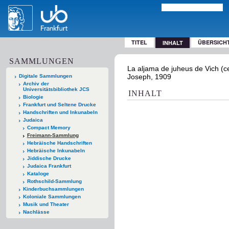
TITEL
ÜBERSICH
INHALT
SAMMLUNGEN
La aljama de juheus de Vich (ce
Joseph, 1909
Digitale Sammlungen
Archiv der
Universitätsbibliothek JCS
INHALT
Biologie
Frankfurt und Seltene Drucke
Handschriften und Inkunabeln
Judaica
Compact Memory
Freimann-Sammlung
Hebräische Handschriften
Hebräische Inkunabeln
Jiddische Drucke
Judaica Frankfurt
Kataloge
Rothschild-Sammlung
Kinderbuchsammlungen
Koloniale Sammlungen
Musik und Theater
Nachlässe