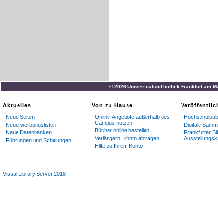
© 2026 Universitätsbibliothek Frankfurt am M
Aktuelles
Von zu Hause
Veröffentli
Neue Seiten
Online-Angebote außerhalb des
Hochschulpubl
Campus nutzen
Neuerwerbungslisten
Digitale Samm
Bücher online bestellen
Neue Datenbanken
Frankfurter Bi
Verlängern, Konto abfragen
Ausstellungsk
Führungen und Schulungen
Hilfe zu Ihrem Konto
Visual Library Server 2018