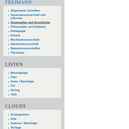
FREIMANN
Allgemeine Schriften
Sprachwissenschaft und
Literatur
Geographie und Geschichte
Philosophie und Kabbala
Pädagogik
Künste
Rechtswissenschaft
Staatswissenschaft
Naturwissenschaften
Theologie
LISTEN
Neuzugänge
Titel
Autor / Beteiligte
Ort
Verlag
Jahr
CLOUDS
Schlagwörter
Orte
Autoren / Beteiligte
Verlage