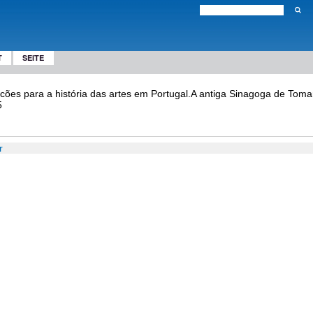
T
SEITE
uicões para a história das artes em Portugal.A antiga Sinagoga de Tomar 
5
r