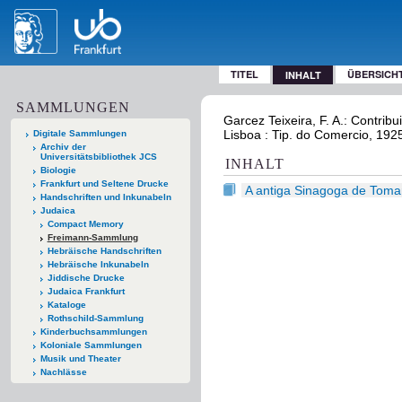
TITEL
ÜBERSICH
INHALT
SAMMLUNGEN
Garcez Teixeira, F. A.: Contrib
Lisboa : Tip. do Comercio, 192
Digitale Sammlungen
Archiv der
Universitätsbibliothek JCS
INHALT
Biologie
Frankfurt und Seltene Drucke
A antiga Sinagoga de Toma
Handschriften und Inkunabeln
Judaica
Compact Memory
Freimann-Sammlung
Hebräische Handschriften
Hebräische Inkunabeln
Jiddische Drucke
Judaica Frankfurt
Kataloge
Rothschild-Sammlung
Kinderbuchsammlungen
Koloniale Sammlungen
Musik und Theater
Nachlässe