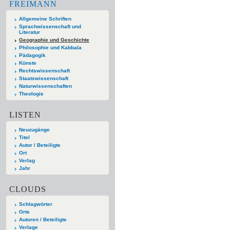
FREIMANN
Allgemeine Schriften
Sprachwissenschaft und
Literatur
Geographie und Geschichte
Philosophie und Kabbala
Pädagogik
Künste
Rechtswissenschaft
Staatswissenschaft
Naturwissenschaften
Theologie
LISTEN
Neuzugänge
Titel
Autor / Beteiligte
Ort
Verlag
Jahr
CLOUDS
Schlagwörter
Orte
Autoren / Beteiligte
Verlage