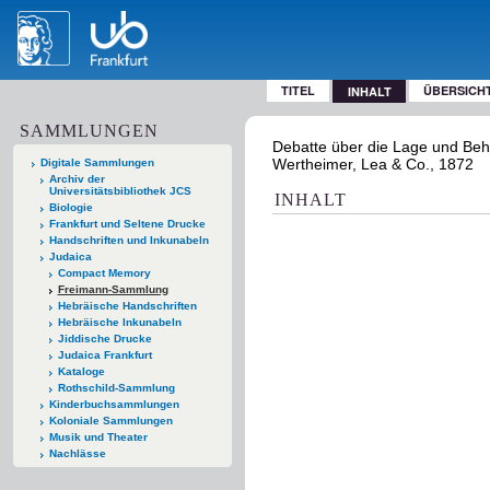
TITEL
ÜBERSICH
INHALT
SAMMLUNGEN
Debatte über die Lage und Beh
Wertheimer, Lea & Co., 1872
Digitale Sammlungen
Archiv der
Universitätsbibliothek JCS
INHALT
Biologie
Frankfurt und Seltene Drucke
Handschriften und Inkunabeln
Judaica
Compact Memory
Freimann-Sammlung
Hebräische Handschriften
Hebräische Inkunabeln
Jiddische Drucke
Judaica Frankfurt
Kataloge
Rothschild-Sammlung
Kinderbuchsammlungen
Koloniale Sammlungen
Musik und Theater
Nachlässe