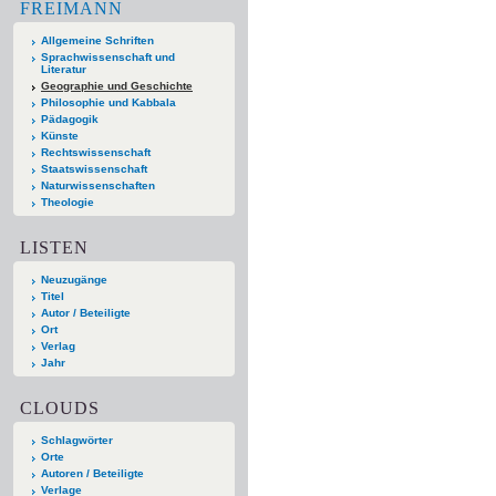
FREIMANN
Allgemeine Schriften
Sprachwissenschaft und
Literatur
Geographie und Geschichte
Philosophie und Kabbala
Pädagogik
Künste
Rechtswissenschaft
Staatswissenschaft
Naturwissenschaften
Theologie
LISTEN
Neuzugänge
Titel
Autor / Beteiligte
Ort
Verlag
Jahr
CLOUDS
Schlagwörter
Orte
Autoren / Beteiligte
Verlage