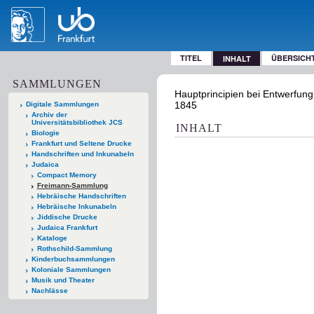
TITEL
ÜBERSICH
INHALT
SAMMLUNGEN
Hauptprincipien bei Entwerfung 
1845
Digitale Sammlungen
Archiv der
Universitätsbibliothek JCS
INHALT
Biologie
Frankfurt und Seltene Drucke
Handschriften und Inkunabeln
Judaica
Compact Memory
Freimann-Sammlung
Hebräische Handschriften
Hebräische Inkunabeln
Jiddische Drucke
Judaica Frankfurt
Kataloge
Rothschild-Sammlung
Kinderbuchsammlungen
Koloniale Sammlungen
Musik und Theater
Nachlässe