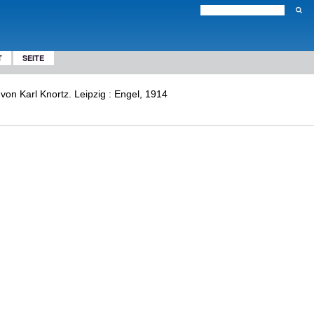
T
SEITE
on Karl Knortz. Leipzig : Engel, 1914