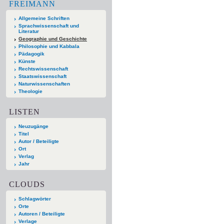
FREIMANN
Allgemeine Schriften
Sprachwissenschaft und
Literatur
Geographie und Geschichte
Philosophie und Kabbala
Pädagogik
Künste
Rechtswissenschaft
Staatswissenschaft
Naturwissenschaften
Theologie
LISTEN
Neuzugänge
Titel
Autor / Beteiligte
Ort
Verlag
Jahr
CLOUDS
Schlagwörter
Orte
Autoren / Beteiligte
Verlage