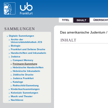
TITEL
ÜBERSICH
INHALT
SAMMLUNGEN
Das amerikanische Judentum / v
Digitale Sammlungen
Archiv der
INHALT
Universitätsbibliothek JCS
Biologie
Frankfurt und Seltene Drucke
Handschriften und Inkunabeln
Judaica
Compact Memory
Freimann-Sammlung
Hebräische Handschriften
Hebräische Inkunabeln
Jiddische Drucke
Judaica Frankfurt
Kataloge
Rothschild-Sammlung
Kinderbuchsammlungen
Koloniale Sammlungen
Musik und Theater
Nachlässe