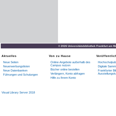
© 2026 Universitätsbibliothek Frankfurt am M
Aktuelles
Von zu Hause
Veröffentli
Neue Seiten
Online-Angebote außerhalb des
Hochschulpubl
Campus nutzen
Neuerwerbungslisten
Digitale Samm
Bücher online bestellen
Neue Datenbanken
Frankfurter Bi
Verlängern, Konto abfragen
Ausstellungsk
Führungen und Schulungen
Hilfe zu Ihrem Konto
Visual Library Server 2018