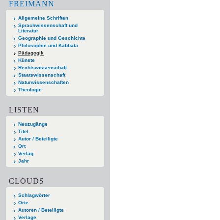
FREIMANN
Allgemeine Schriften
Sprachwissenschaft und
Literatur
Geographie und Geschichte
Philosophie und Kabbala
Pädagogik
Künste
Rechtswissenschaft
Staatswissenschaft
Naturwissenschaften
Theologie
LISTEN
Neuzugänge
Titel
Autor / Beteiligte
Ort
Verlag
Jahr
CLOUDS
Schlagwörter
Orte
Autoren / Beteiligte
Verlage