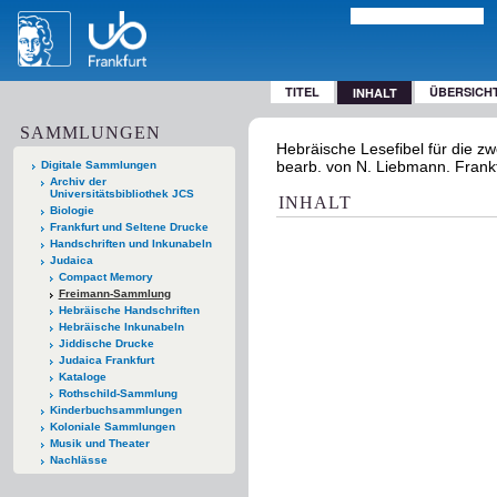
TITEL
ÜBERSICH
INHALT
SAMMLUNGEN
Hebräische Lesefibel für die z
bearb. von N. Liebmann. Frankf
Digitale Sammlungen
Archiv der
Universitätsbibliothek JCS
INHALT
Biologie
Frankfurt und Seltene Drucke
Handschriften und Inkunabeln
Judaica
Compact Memory
Freimann-Sammlung
Hebräische Handschriften
Hebräische Inkunabeln
Jiddische Drucke
Judaica Frankfurt
Kataloge
Rothschild-Sammlung
Kinderbuchsammlungen
Koloniale Sammlungen
Musik und Theater
Nachlässe