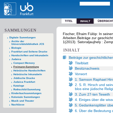
TITEL
ÜBERSICH
INHALT
SAMMLUNGEN
Fischer, Efraim Fülöp: In sein
Arbeiten.Beiträge zur geschicht
Digitale Sammlungen
Archiv der
1(2013). Satoraljaujhely : Zem
Universitätsbibliothek JCS
Biologie
INHALT
Frankfurt und Seltene Drucke
Handschriften und Inkunabeln
Beiträge zur geschichtliche
Judaica
Titelblatt
Compact Memory
Freimann-Sammlung
Besitznachweis
Hebräische Handschriften
Vorwort
Hebräische Inkunabeln
Jiddische Drucke
1. Samson Raphael Hir
Judaica Frankfurt
2. S. R. Hirsch und sei
Kataloge
blos eine jüdische Reli
Rothschild-Sammlung
Kinderbuchsammlungen
3. Zum 27-ten Teweth
Koloniale Sammlungen
4. Einiges über die wis
Musik und Theater
5. Gedankensplitter übe
Nachlässe
6. Über die Bedeutung d