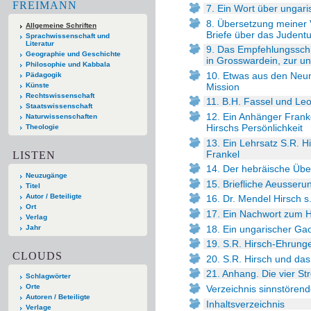
FREIMANN
7. Ein Wort über ungaris
8. Übersetzung meiner
Allgemeine Schriften
Briefe über das Judent
Sprachwissenschaft und
Literatur
9. Das Empfehlungsschr
Geographie und Geschichte
in Grosswardein, zur u
Philosophie und Kabbala
10. Etwas aus den Neun
Pädagogik
Mission
Künste
Rechtswissenschaft
11. B.H. Fassel und Le
Staatswissenschaft
12. Ein Anhänger Franke
Naturwissenschaften
Hirschs Persönlichkeit
Theologie
13. Ein Lehrsatz S.R. 
Frankel
LISTEN
14. Der hebräische Übe
Neuzugänge
15. Briefliche Aeusseru
Titel
Autor / Beteiligte
16. Dr. Mendel Hirsch s.
Ort
17. Ein Nachwort zum H
Verlag
18. Ein ungarischer Gao
Jahr
19. S.R. Hirsch-Ehrung
CLOUDS
20. S.R. Hirsch und da
21. Anhang. Die vier S
Schlagwörter
Orte
Verzeichnis sinnstörend
Autoren / Beteiligte
Inhaltsverzeichnis
Verlage