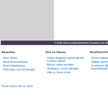
© 2026 Universitätsbibliothek Frankfurt am M
Aktuelles
Von zu Hause
Veröffentli
Neue Seiten
Online-Angebote außerhalb des
Hochschulpubl
Campus nutzen
Neuerwerbungslisten
Digitale Samm
Bücher online bestellen
Neue Datenbanken
Frankfurter Bi
Verlängern, Konto abfragen
Ausstellungsk
Führungen und Schulungen
Hilfe zu Ihrem Konto
Visual Library Server 2018