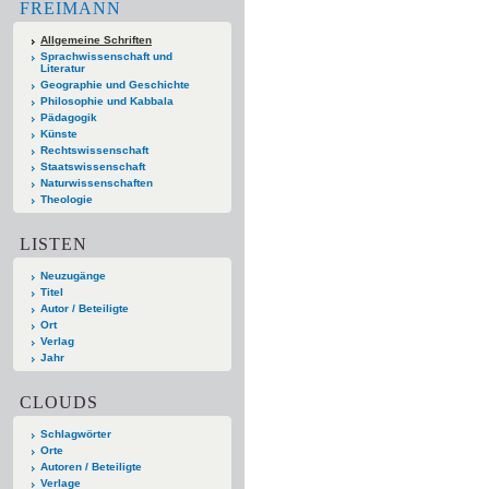
FREIMANN
Allgemeine Schriften
Sprachwissenschaft und
Literatur
Geographie und Geschichte
Philosophie und Kabbala
Pädagogik
Künste
Rechtswissenschaft
Staatswissenschaft
Naturwissenschaften
Theologie
LISTEN
Neuzugänge
Titel
Autor / Beteiligte
Ort
Verlag
Jahr
CLOUDS
Schlagwörter
Orte
Autoren / Beteiligte
Verlage