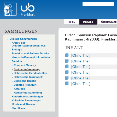
TITEL
ÜBERSICH
INHALT
SAMMLUNGEN
Hirsch, Samson Raphael: Gesam
Kauffmann : 4(2009). Frankfurt
Digitale Sammlungen
Archiv der
Universitätsbibliothek JCS
INHALT
Biologie
Frankfurt und Seltene Drucke
[Ohne Titel]
Handschriften und Inkunabeln
[Ohne Titel]
Judaica
Compact Memory
[Ohne Titel]
Freimann-Sammlung
[Ohne Titel]
Hebräische Handschriften
Hebräische Inkunabeln
[Ohne Titel]
Jiddische Drucke
[Ohne Titel]
Judaica Frankfurt
Kataloge
Rothschild-Sammlung
Kinderbuchsammlungen
Koloniale Sammlungen
Musik und Theater
Nachlässe