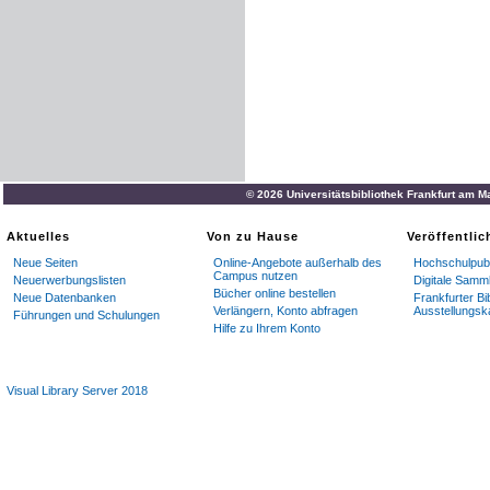
© 2026 Universitätsbibliothek Frankfurt am M
Aktuelles
Von zu Hause
Veröffentli
Neue Seiten
Online-Angebote außerhalb des
Hochschulpubl
Campus nutzen
Neuerwerbungslisten
Digitale Samm
Bücher online bestellen
Neue Datenbanken
Frankfurter Bi
Verlängern, Konto abfragen
Ausstellungsk
Führungen und Schulungen
Hilfe zu Ihrem Konto
Visual Library Server 2018