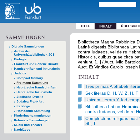
TITEL
ÜBERSICH
INHALT
SAMMLUNGEN
Bibliotheca Magna Rabbinica De 
Latinè digestis.Bibliotheca Lati
Digitale Sammlungen
Archiv der
contra Iudaeos, vel de re Hebrai
Universitätsbibliothek JCS
Historicis, quibus quae circa p
Biologie
veniunt, [...] / Auct. Ivlio Bar
Frankfurt und Seltene Drucke
Auct. Et Vindice Carolo Iosep
Handschriften und Inkunabeln
Judaica
INHALT
Compact Memory
Freimann-Sammlung
Tres primas Alphabeti liter
Hebräische Handschriften
Hebräische Inkunabeln
Sex literas D, H, W, Z, Ḥ, 
Jiddische Drucke
Unicam literam Y. Iod comp
Judaica Frankfurt
Bibliotheca Latino-Hebraica 
Kataloge
contra Iudaeos, vel de re 
Rothschild-Sammlung
Kinderbuchsammlungen
Complectens reliquas post Y.
Koloniale Sammlungen
Sh, T
Musik und Theater
Nachlässe