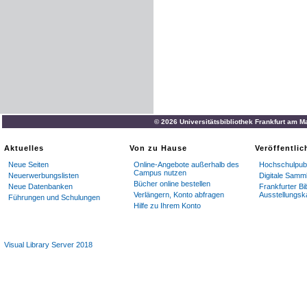
© 2026 Universitätsbibliothek Frankfurt am M
Aktuelles
Von zu Hause
Veröffentli
Neue Seiten
Online-Angebote außerhalb des
Hochschulpubl
Campus nutzen
Neuerwerbungslisten
Digitale Samm
Bücher online bestellen
Neue Datenbanken
Frankfurter Bi
Verlängern, Konto abfragen
Ausstellungsk
Führungen und Schulungen
Hilfe zu Ihrem Konto
Visual Library Server 2018