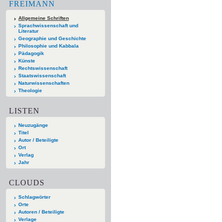
FREIMANN
Allgemeine Schriften
Sprachwissenschaft und
Literatur
Geographie und Geschichte
Philosophie und Kabbala
Pädagogik
Künste
Rechtswissenschaft
Staatswissenschaft
Naturwissenschaften
Theologie
LISTEN
Neuzugänge
Titel
Autor / Beteiligte
Ort
Verlag
Jahr
CLOUDS
Schlagwörter
Orte
Autoren / Beteiligte
Verlage