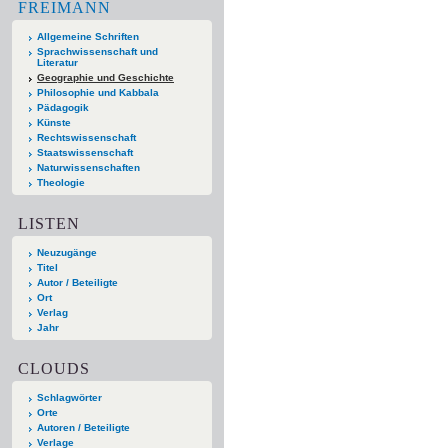
FREIMANN
Allgemeine Schriften
Sprachwissenschaft und
Literatur
Geographie und Geschichte
Philosophie und Kabbala
Pädagogik
Künste
Rechtswissenschaft
Staatswissenschaft
Naturwissenschaften
Theologie
LISTEN
Neuzugänge
Titel
Autor / Beteiligte
Ort
Verlag
Jahr
CLOUDS
Schlagwörter
Orte
Autoren / Beteiligte
Verlage