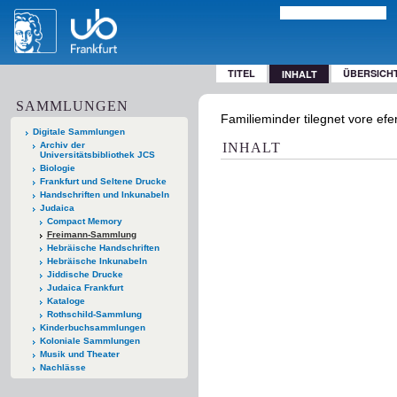
TITEL
ÜBERSICH
INHALT
SAMMLUNGEN
Familieminder tilegnet vore e
Digitale Sammlungen
Archiv der
INHALT
Universitätsbibliothek JCS
Biologie
Frankfurt und Seltene Drucke
Handschriften und Inkunabeln
Judaica
Compact Memory
Freimann-Sammlung
Hebräische Handschriften
Hebräische Inkunabeln
Jiddische Drucke
Judaica Frankfurt
Kataloge
Rothschild-Sammlung
Kinderbuchsammlungen
Koloniale Sammlungen
Musik und Theater
Nachlässe