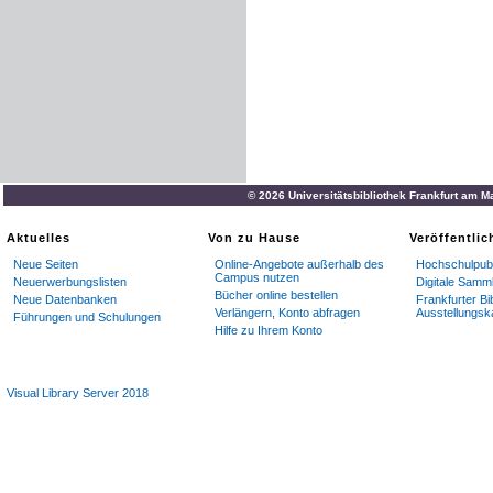
© 2026 Universitätsbibliothek Frankfurt am M
Aktuelles
Von zu Hause
Veröffentli
Neue Seiten
Online-Angebote außerhalb des
Hochschulpubl
Campus nutzen
Neuerwerbungslisten
Digitale Samm
Bücher online bestellen
Neue Datenbanken
Frankfurter Bi
Verlängern, Konto abfragen
Ausstellungsk
Führungen und Schulungen
Hilfe zu Ihrem Konto
Visual Library Server 2018