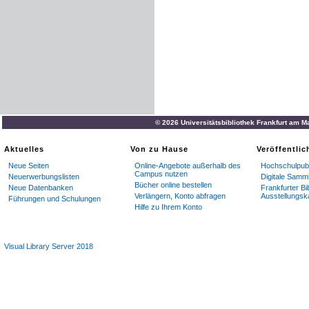
© 2026 Universitätsbibliothek Frankfurt am M
Aktuelles
Von zu Hause
Veröffentli
Neue Seiten
Online-Angebote außerhalb des
Hochschulpubl
Campus nutzen
Neuerwerbungslisten
Digitale Samm
Bücher online bestellen
Neue Datenbanken
Frankfurter Bi
Verlängern, Konto abfragen
Ausstellungsk
Führungen und Schulungen
Hilfe zu Ihrem Konto
Visual Library Server 2018