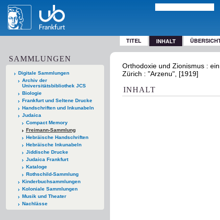
TITEL
ÜBERSICH
INHALT
SAMMLUNGEN
Orthodoxie und Zionismus : ei
Zürich : "Arzenu", [1919]
Digitale Sammlungen
Archiv der
Universitätsbibliothek JCS
INHALT
Biologie
Frankfurt und Seltene Drucke
Handschriften und Inkunabeln
Judaica
Compact Memory
Freimann-Sammlung
Hebräische Handschriften
Hebräische Inkunabeln
Jiddische Drucke
Judaica Frankfurt
Kataloge
Rothschild-Sammlung
Kinderbuchsammlungen
Koloniale Sammlungen
Musik und Theater
Nachlässe