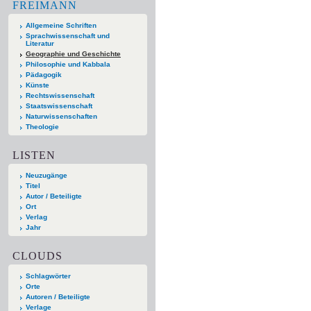
FREIMANN
Allgemeine Schriften
Sprachwissenschaft und
Literatur
Geographie und Geschichte
Philosophie und Kabbala
Pädagogik
Künste
Rechtswissenschaft
Staatswissenschaft
Naturwissenschaften
Theologie
LISTEN
Neuzugänge
Titel
Autor / Beteiligte
Ort
Verlag
Jahr
CLOUDS
Schlagwörter
Orte
Autoren / Beteiligte
Verlage