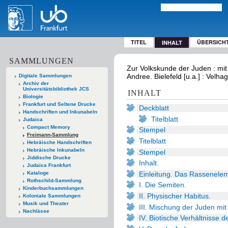
TITEL
ÜBERSICH
INHALT
SAMMLUNGEN
Zur Volkskunde der Juden : mit 
Andree. Bielefeld [u.a.] : Velha
Digitale Sammlungen
Archiv der
Universitätsbibliothek JCS
INHALT
Biologie
Frankfurt und Seltene Drucke
Deckblatt
Handschriften und Inkunabeln
Titelblatt
Judaica
Compact Memory
Stempel
Freimann-Sammlung
Titelblatt
Hebräische Handschriften
Hebräische Inkunabeln
Stempel
Jiddische Drucke
Inhalt.
Judaica Frankfurt
Einleitung. Das Rassenelem
Kataloge
Rothschild-Sammlung
I. Die Semiten.
Kinderbuchsammlungen
II. Physischer Habitus.
Koloniale Sammlungen
Musik und Theater
III. Mischung der Juden mit
Nachlässe
IV. Biotische Verhältnisse d