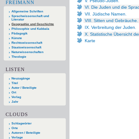
V. Pseudo-Juden.
FREIMANN
VI. Die Juden und die Spra
Allgemeine Schriften
VII. Jüdische Namen.
Sprachwissenschaft und
Literatur
VIII. Sitten und Gebräuche.
Geographie und Geschichte
IX. Verbreitung der Juden.
Philosophie und Kabbala
X. Statistische Übersicht de
Pädagogik
Künste
Karte
Rechtswissenschaft
Staatswissenschaft
Naturwissenschaften
Theologie
LISTEN
Neuzugänge
Titel
Autor / Beteiligte
Ort
Verlag
Jahr
CLOUDS
Schlagwörter
Orte
Autoren / Beteiligte
Verlage