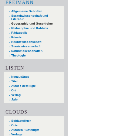
FREIMANN
Allgemeine Schriften
Sprachwissenschaft und
Literatur
Geographie und Geschichte
Philosophie und Kabbala
Pädagogik
Künste
Rechtswissenschaft
Staatswissenschaft
Naturwissenschaften
Theologie
LISTEN
Neuzugänge
Titel
Autor / Beteiligte
Ort
Verlag
Jahr
CLOUDS
Schlagwörter
Orte
Autoren / Beteiligte
Verlage