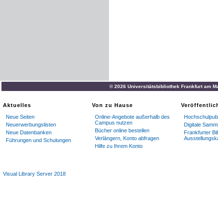
© 2026 Universitätsbibliothek Frankfurt am M
Aktuelles
Von zu Hause
Veröffentli
Neue Seiten
Online-Angebote außerhalb des
Hochschulpubl
Campus nutzen
Neuerwerbungslisten
Digitale Samm
Bücher online bestellen
Neue Datenbanken
Frankfurter Bi
Verlängern, Konto abfragen
Ausstellungsk
Führungen und Schulungen
Hilfe zu Ihrem Konto
Visual Library Server 2018