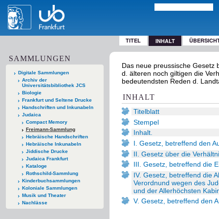
TITEL
ÜBERSICH
INHALT
SAMMLUNGEN
Das neue preussische Gesetz b
d. älteren noch giltigen die Ver
Digitale Sammlungen
Archiv der
bedeutendsten Reden d. Landtag
Universitätsbibliothek JCS
Biologie
INHALT
Frankfurt und Seltene Drucke
Handschriften und Inkunabeln
Titelblatt
Judaica
Stempel
Compact Memory
Freimann-Sammlung
Inhalt.
Hebräische Handschriften
I. Gesetz, betreffend den 
Hebräische Inkunabeln
Jiddische Drucke
II. Gesetz über die Verhält
Judaica Frankfurt
III. Gesetz, betreffend die 
Kataloge
Rothschild-Sammlung
IV. Gesetz, betreffend die A
Kinderbuchsammlungen
Verordnund wegen des Jud
Koloniale Sammlungen
und der Allerhöchsten Kabi
Musik und Theater
V. Gesetz, betreffend den Au
Nachlässe