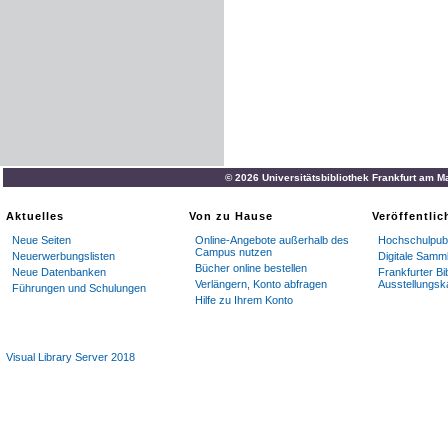
© 2026 Universitätsbibliothek Frankfurt am M
Aktuelles
Von zu Hause
Veröffentli
Neue Seiten
Online-Angebote außerhalb des
Hochschulpubl
Campus nutzen
Neuerwerbungslisten
Digitale Samm
Bücher online bestellen
Neue Datenbanken
Frankfurter Bi
Verlängern, Konto abfragen
Ausstellungsk
Führungen und Schulungen
Hilfe zu Ihrem Konto
Visual Library Server 2018