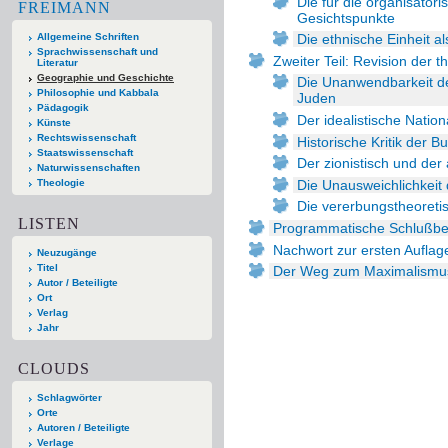
Die für die organisator
FREIMANN
Gesichtspunkte
Allgemeine Schriften
Die ethnische Einheit a
Sprachwissenschaft und
Zweiter Teil: Revision der
Literatur
Geographie und Geschichte
Die Unanwendbarkeit der
Philosophie und Kabbala
Juden
Pädagogik
Der idealistische Natio
Künste
Rechtswissenschaft
Historische Kritik der
Staatswissenschaft
Der zionistisch und der 
Naturwissenschaften
Die Unausweichlichkeit 
Theologie
Die vererbungstheoret
LISTEN
Programmatische Schlußb
Nachwort zur ersten Auflag
Neuzugänge
Titel
Der Weg zum Maximalismu
Autor / Beteiligte
Ort
Verlag
Jahr
CLOUDS
Schlagwörter
Orte
Autoren / Beteiligte
Verlage