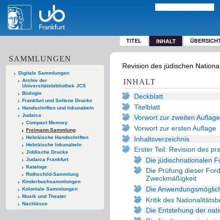
TITEL
ÜBERSICH
INHALT
SAMMLUNGEN
Revision des jüdischen National
Digitale Sammlungen
Archiv der
INHALT
Universitätsbibliothek JCS
Biologie
Deckblatt
Frankfurt und Seltene Drucke
Titelblatt
Handschriften und Inkunabeln
Judaica
Vorwort zur zweiten Auflage
Compact Memory
Vorwort zur ersten Auflage
Freimann-Sammlung
Hebräische Handschriften
Inhaltsverzeichnis
Hebräische Inkunabeln
Erster Teil: Revision des 
Jiddische Drucke
Die jüdischnationalen 
Judaica Frankfurt
Kataloge
Die Prüfung dieser For
Rothschild-Sammlung
Zweckmäßigkeit
Kinderbuchsammlungen
Die Anwendungsmöglichk
Koloniale Sammlungen
Musik und Theater
Kritik des Nationalitätsb
Nachlässe
Die Entstehung der nat