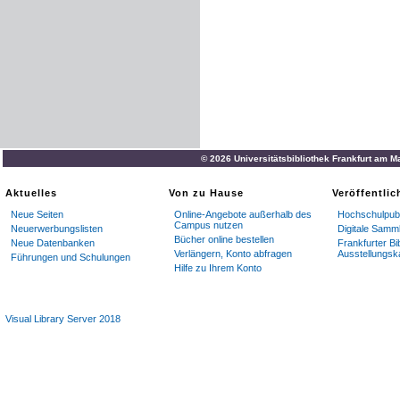
© 2026 Universitätsbibliothek Frankfurt am M
Aktuelles
Von zu Hause
Veröffentli
Neue Seiten
Online-Angebote außerhalb des
Hochschulpubl
Campus nutzen
Neuerwerbungslisten
Digitale Samm
Bücher online bestellen
Neue Datenbanken
Frankfurter Bi
Verlängern, Konto abfragen
Ausstellungsk
Führungen und Schulungen
Hilfe zu Ihrem Konto
Visual Library Server 2018