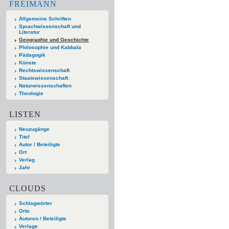
FREIMANN
Allgemeine Schriften
Sprachwissenschaft und
Literatur
Geographie und Geschichte
Philosophie und Kabbala
Pädagogik
Künste
Rechtswissenschaft
Staatswissenschaft
Naturwissenschaften
Theologie
LISTEN
Neuzugänge
Titel
Autor / Beteiligte
Ort
Verlag
Jahr
CLOUDS
Schlagwörter
Orte
Autoren / Beteiligte
Verlage