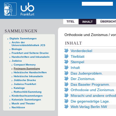
TITEL
ÜBERSICH
INHALT
SAMMLUNGEN
Orthodoxie und Zionismus / von 
Digitale Sammlungen
Archiv der
INHALT
Universitätsbibliothek JCS
Biologie
Vorderdeckel
Frankfurt und Seltene Drucke
Titelblatt
Handschriften und Inkunabeln
Judaica
Stempel
Compact Memory
Inhalt
Freimann-Sammlung
Hebräische Handschriften
Das Judenproblem.
Hebräische Inkunabeln
Der Zionismus.
Jiddische Drucke
Das Baseler Programm.
Judaica Frankfurt
Kataloge
Orthodoxie und Zionismus.
Rothschild-Sammlung
Misrachi und andere ortho
Kinderbuchsammlungen
Koloniale Sammlungen
Die gegenwärtige Lage.
Musik und Theater
Welt-Verlag Berlin NW
Nachlässe