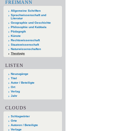
FREIMANN
Allgemeine Schriften
Sprachwissenschaft und
Literatur
Geographie und Geschichte
Philosophie und Kabbala
Pädagogik
Künste
Rechtswissenschaft
Staatswissenschaft
Naturwissenschaften
Theologie
LISTEN
Neuzugänge
Titel
Autor / Beteiligte
Ort
Verlag
Jahr
CLOUDS
Schlagwörter
Orte
Autoren / Beteiligte
Verlage