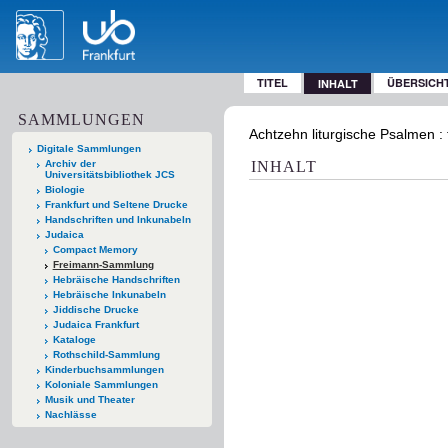
TITEL
ÜBERSICH
INHALT
SAMMLUNGEN
Achtzehn liturgische Psalmen : 
Digitale Sammlungen
Archiv der
INHALT
Universitätsbibliothek JCS
Biologie
Frankfurt und Seltene Drucke
Handschriften und Inkunabeln
Judaica
Compact Memory
Freimann-Sammlung
Hebräische Handschriften
Hebräische Inkunabeln
Jiddische Drucke
Judaica Frankfurt
Kataloge
Rothschild-Sammlung
Kinderbuchsammlungen
Koloniale Sammlungen
Musik und Theater
Nachlässe