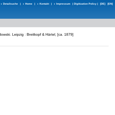
Detailsuche
|
Home
|
Kontakt
|
Impressum
|
Digitization Policy
|
[DE]
[EN]
wski. Leipzig : Breitkopf & Härtel, [ca. 1879]