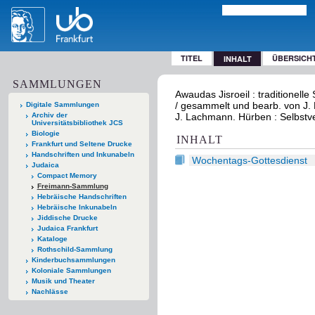
TITEL
ÜBERSICH
INHALT
SAMMLUNGEN
Awaudas Jisroeil : traditione
/ gesammelt und bearb. von J. 
Digitale Sammlungen
Archiv der
J. Lachmann. Hürben : Selbstve
Universitätsbibliothek JCS
Biologie
INHALT
Frankfurt und Seltene Drucke
Handschriften und Inkunabeln
Wochentags-Gottesdienst
Judaica
Compact Memory
Freimann-Sammlung
Hebräische Handschriften
Hebräische Inkunabeln
Jiddische Drucke
Judaica Frankfurt
Kataloge
Rothschild-Sammlung
Kinderbuchsammlungen
Koloniale Sammlungen
Musik und Theater
Nachlässe