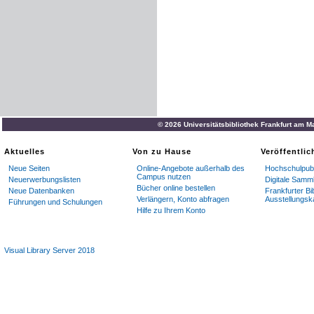
© 2026 Universitätsbibliothek Frankfurt am M
Aktuelles
Von zu Hause
Veröffentli
Neue Seiten
Online-Angebote außerhalb des
Hochschulpubl
Campus nutzen
Neuerwerbungslisten
Digitale Samm
Bücher online bestellen
Neue Datenbanken
Frankfurter Bi
Verlängern, Konto abfragen
Ausstellungsk
Führungen und Schulungen
Hilfe zu Ihrem Konto
Visual Library Server 2018