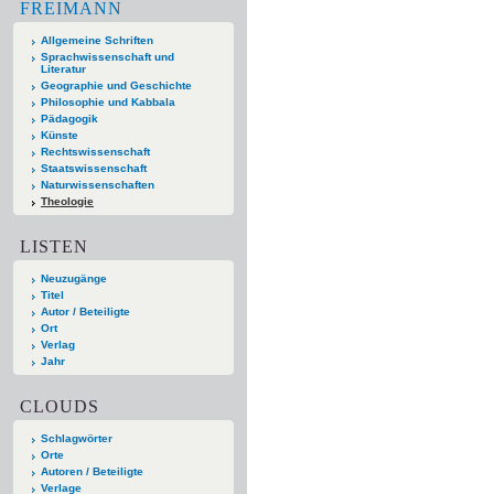
FREIMANN
Allgemeine Schriften
Sprachwissenschaft und
Literatur
Geographie und Geschichte
Philosophie und Kabbala
Pädagogik
Künste
Rechtswissenschaft
Staatswissenschaft
Naturwissenschaften
Theologie
LISTEN
Neuzugänge
Titel
Autor / Beteiligte
Ort
Verlag
Jahr
CLOUDS
Schlagwörter
Orte
Autoren / Beteiligte
Verlage