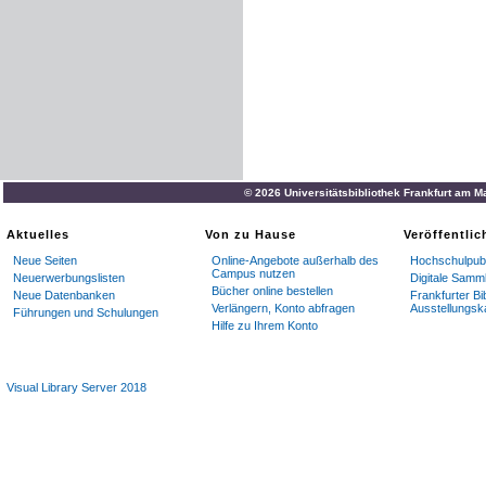
© 2026 Universitätsbibliothek Frankfurt am M
Aktuelles
Von zu Hause
Veröffentli
Neue Seiten
Online-Angebote außerhalb des
Hochschulpubl
Campus nutzen
Neuerwerbungslisten
Digitale Samm
Bücher online bestellen
Neue Datenbanken
Frankfurter Bi
Verlängern, Konto abfragen
Ausstellungsk
Führungen und Schulungen
Hilfe zu Ihrem Konto
Visual Library Server 2018