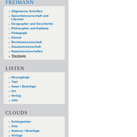
FREIMANN
Allgemeine Schriften
Sprachwissenschaft und
Literatur
Geographie und Geschichte
Philosophie und Kabbala
Pädagogik
Künste
Rechtswissenschaft
Staatswissenschaft
Naturwissenschaften
Theologie
LISTEN
Neuzugänge
Titel
Autor / Beteiligte
Ort
Verlag
Jahr
CLOUDS
Schlagwörter
Orte
Autoren / Beteiligte
Verlage