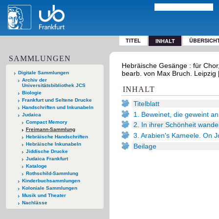
TITEL
ÜBERSICH
INHALT
SAMMLUNGEN
Hebräische Gesänge : für Chor,
bearb. von Max Bruch. Leipzig [u
Digitale Sammlungen
Archiv der
Universitätsbibliothek JCS
INHALT
Biologie
Frankfurt und Seltene Drucke
Titelblatt
Handschriften und Inkunabeln
1. Beweinet, die geweint an
Judaica
Compact Memory
2. In ihrer Schönheit wandel
Freimann-Sammlung
3. Arabien's Kameele. On J
Hebräische Handschriften
Hebräische Inkunabeln
Beilage
Jiddische Drucke
Judaica Frankfurt
Kataloge
Rothschild-Sammlung
Kinderbuchsammlungen
Koloniale Sammlungen
Musik und Theater
Nachlässe