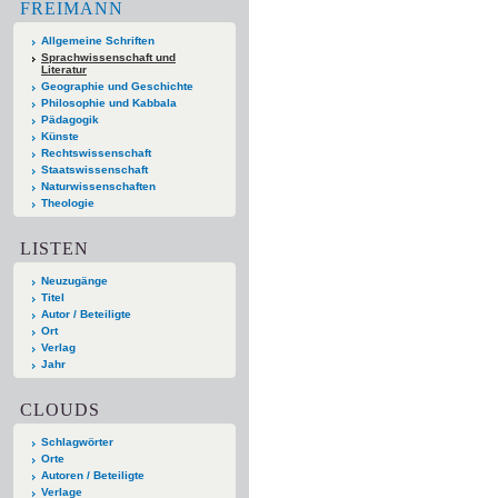
FREIMANN
Allgemeine Schriften
Sprachwissenschaft und
Literatur
Geographie und Geschichte
Philosophie und Kabbala
Pädagogik
Künste
Rechtswissenschaft
Staatswissenschaft
Naturwissenschaften
Theologie
LISTEN
Neuzugänge
Titel
Autor / Beteiligte
Ort
Verlag
Jahr
CLOUDS
Schlagwörter
Orte
Autoren / Beteiligte
Verlage