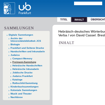
TITEL
ÜBERSICH
INHALT
SAMMLUNGEN
Hebräisch-deutsches Wörterbuc
Verba / von David Cassel. Bres
Digitale Sammlungen
Archiv der
Universitätsbibliothek JCS
INHALT
Biologie
Frankfurt und Seltene Drucke
Handschriften und Inkunabeln
Judaica
Compact Memory
Freimann-Sammlung
Hebräische Handschriften
Hebräische Inkunabeln
Jiddische Drucke
Judaica Frankfurt
Kataloge
Rothschild-Sammlung
Kinderbuchsammlungen
Koloniale Sammlungen
Musik und Theater
Nachlässe