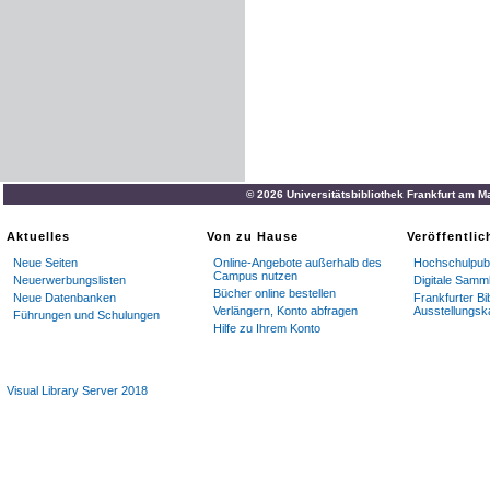
© 2026 Universitätsbibliothek Frankfurt am M
Aktuelles
Von zu Hause
Veröffentli
Neue Seiten
Online-Angebote außerhalb des
Hochschulpubl
Campus nutzen
Neuerwerbungslisten
Digitale Samm
Bücher online bestellen
Neue Datenbanken
Frankfurter Bi
Verlängern, Konto abfragen
Ausstellungsk
Führungen und Schulungen
Hilfe zu Ihrem Konto
Visual Library Server 2018