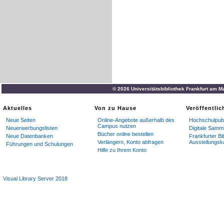
© 2026 Universitätsbibliothek Frankfurt am M
Aktuelles
Von zu Hause
Veröffentli
Neue Seiten
Online-Angebote außerhalb des
Hochschulpubl
Campus nutzen
Neuerwerbungslisten
Digitale Samm
Bücher online bestellen
Neue Datenbanken
Frankfurter Bi
Verlängern, Konto abfragen
Ausstellungsk
Führungen und Schulungen
Hilfe zu Ihrem Konto
Visual Library Server 2018