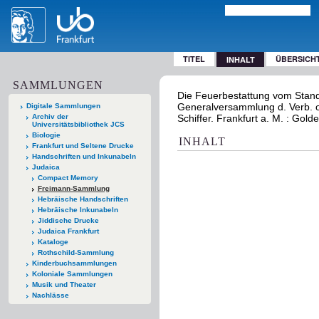
TITEL
ÜBERSICH
INHALT
SAMMLUNGEN
Die Feuerbestattung vom Stand
Generalversammlung d. Verb. or
Digitale Sammlungen
Archiv der
Schiffer. Frankfurt a. M. : Gold
Universitätsbibliothek JCS
Biologie
INHALT
Frankfurt und Seltene Drucke
Handschriften und Inkunabeln
Judaica
Compact Memory
Freimann-Sammlung
Hebräische Handschriften
Hebräische Inkunabeln
Jiddische Drucke
Judaica Frankfurt
Kataloge
Rothschild-Sammlung
Kinderbuchsammlungen
Koloniale Sammlungen
Musik und Theater
Nachlässe