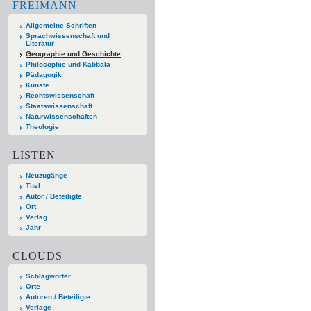
FREIMANN
Allgemeine Schriften
Sprachwissenschaft und
Literatur
Geographie und Geschichte
Philosophie und Kabbala
Pädagogik
Künste
Rechtswissenschaft
Staatswissenschaft
Naturwissenschaften
Theologie
LISTEN
Neuzugänge
Titel
Autor / Beteiligte
Ort
Verlag
Jahr
CLOUDS
Schlagwörter
Orte
Autoren / Beteiligte
Verlage