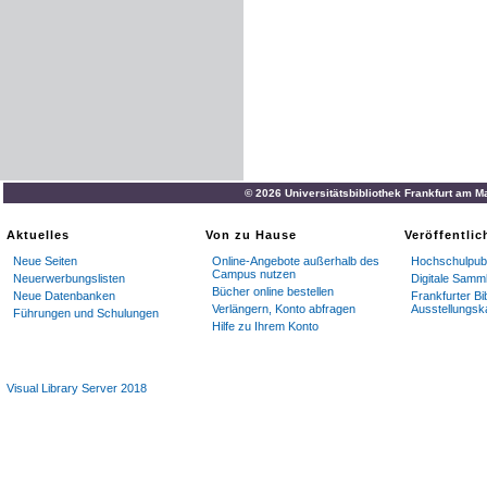
© 2026 Universitätsbibliothek Frankfurt am M
Aktuelles
Von zu Hause
Veröffentli
Neue Seiten
Online-Angebote außerhalb des
Hochschulpubl
Campus nutzen
Neuerwerbungslisten
Digitale Samm
Bücher online bestellen
Neue Datenbanken
Frankfurter Bi
Verlängern, Konto abfragen
Ausstellungsk
Führungen und Schulungen
Hilfe zu Ihrem Konto
Visual Library Server 2018