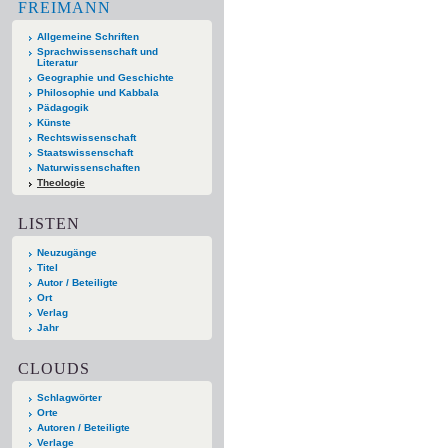
FREIMANN
Allgemeine Schriften
Sprachwissenschaft und
Literatur
Geographie und Geschichte
Philosophie und Kabbala
Pädagogik
Künste
Rechtswissenschaft
Staatswissenschaft
Naturwissenschaften
Theologie
LISTEN
Neuzugänge
Titel
Autor / Beteiligte
Ort
Verlag
Jahr
CLOUDS
Schlagwörter
Orte
Autoren / Beteiligte
Verlage