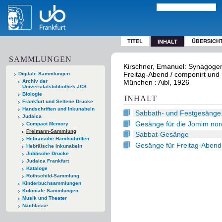
TITEL
ÜBERSICH
INHALT
SAMMLUNGEN
Kirschner, Emanuel: Synagogen
Freitag-Abend / componirt und h
Digitale Sammlungen
Archiv der
München : Aibl, 1926
Universitätsbibliothek JCS
Biologie
INHALT
Frankfurt und Seltene Drucke
Handschriften und Inkunabeln
Sabbath- und Festgesänge.
Judaica
Gesänge für die Jomim noro
Compact Memory
Freimann-Sammlung
Sabbat-Gesänge
Hebräische Handschriften
Gesänge für Freitag-Abend
Hebräische Inkunabeln
Jiddische Drucke
Judaica Frankfurt
Kataloge
Rothschild-Sammlung
Kinderbuchsammlungen
Koloniale Sammlungen
Musik und Theater
Nachlässe