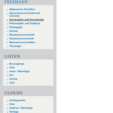
FREIMANN
Allgemeine Schriften
Sprachwissenschaft und
Literatur
Geographie und Geschichte
Philosophie und Kabbala
Pädagogik
Künste
Rechtswissenschaft
Staatswissenschaft
Naturwissenschaften
Theologie
LISTEN
Neuzugänge
Titel
Autor / Beteiligte
Ort
Verlag
Jahr
CLOUDS
Schlagwörter
Orte
Autoren / Beteiligte
Verlage