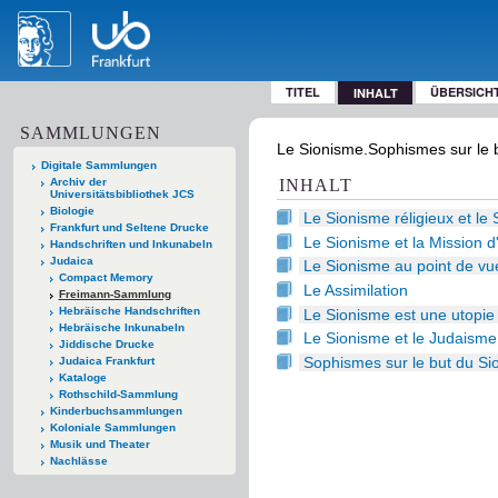
TITEL
ÜBERSICH
INHALT
SAMMLUNGEN
Le Sionisme.Sophismes sur le b
Digitale Sammlungen
Archiv der
INHALT
Universitätsbibliothek JCS
Biologie
Le Sionisme réligieux et le
Frankfurt und Seltene Drucke
Le Sionisme et la Mission d'
Handschriften und Inkunabeln
Judaica
Le Sionisme au point de vu
Compact Memory
Le Assimilation
Freimann-Sammlung
Hebräische Handschriften
Le Sionisme est une utopie
Hebräische Inkunabeln
Le Sionisme et le Judaism
Jiddische Drucke
Sophismes sur le but du Si
Judaica Frankfurt
Kataloge
Rothschild-Sammlung
Kinderbuchsammlungen
Koloniale Sammlungen
Musik und Theater
Nachlässe