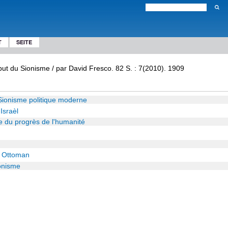
T
SEITE
ut du Sionisme / par David Fresco. 82 S. : 7(2010). 1909
 Sionisme politique moderne
Israèl
e du progrès de l'humanité
e Ottoman
onisme