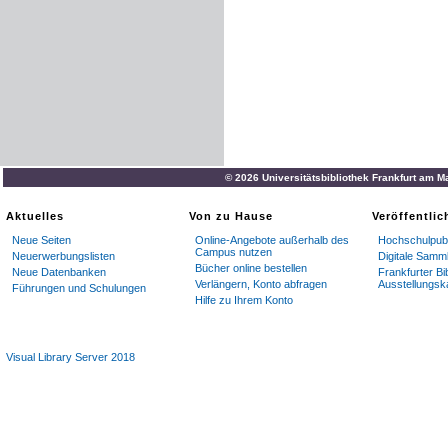
© 2026 Universitätsbibliothek Frankfurt am M
Aktuelles
Von zu Hause
Veröffentli
Neue Seiten
Online-Angebote außerhalb des
Hochschulpubl
Campus nutzen
Neuerwerbungslisten
Digitale Samm
Bücher online bestellen
Neue Datenbanken
Frankfurter Bi
Verlängern, Konto abfragen
Ausstellungsk
Führungen und Schulungen
Hilfe zu Ihrem Konto
Visual Library Server 2018