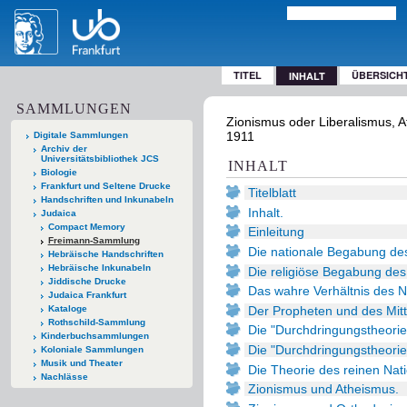
TITEL
ÜBERSICH
INHALT
SAMMLUNGEN
Zionismus oder Liberalismus, At
1911
Digitale Sammlungen
Archiv der
Universitätsbibliothek JCS
INHALT
Biologie
Frankfurt und Seltene Drucke
Titelblatt
Handschriften und Inkunabeln
Inhalt.
Judaica
Compact Memory
Einleitung
Freimann-Sammlung
Die nationale Begabung de
Hebräische Handschriften
Hebräische Inkunabeln
Die religiöse Begabung de
Jiddische Drucke
Das wahre Verhältnis des N
Judaica Frankfurt
Der Propheten und des Mitt
Kataloge
Rothschild-Sammlung
Die "Durchdringungstheorie
Kinderbuchsammlungen
Die "Durchdringungstheorie"
Koloniale Sammlungen
Musik und Theater
Die Theorie des reinen Nat
Nachlässe
Zionismus und Atheismus.