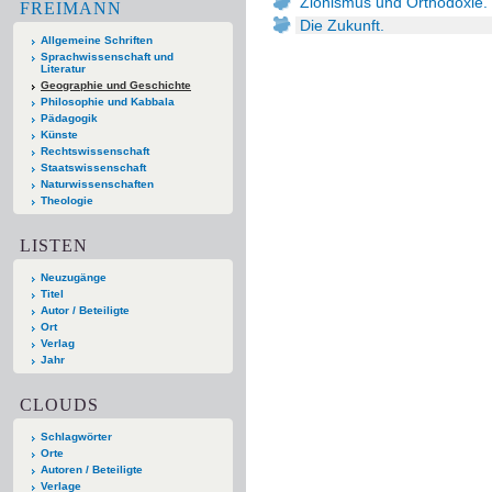
Zionismus und Orthodoxie.
FREIMANN
Die Zukunft.
Allgemeine Schriften
Sprachwissenschaft und
Literatur
Geographie und Geschichte
Philosophie und Kabbala
Pädagogik
Künste
Rechtswissenschaft
Staatswissenschaft
Naturwissenschaften
Theologie
LISTEN
Neuzugänge
Titel
Autor / Beteiligte
Ort
Verlag
Jahr
CLOUDS
Schlagwörter
Orte
Autoren / Beteiligte
Verlage