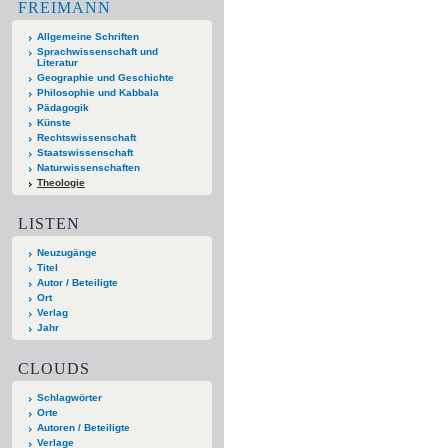
FREIMANN
Allgemeine Schriften
Sprachwissenschaft und
Literatur
Geographie und Geschichte
Philosophie und Kabbala
Pädagogik
Künste
Rechtswissenschaft
Staatswissenschaft
Naturwissenschaften
Theologie
LISTEN
Neuzugänge
Titel
Autor / Beteiligte
Ort
Verlag
Jahr
CLOUDS
Schlagwörter
Orte
Autoren / Beteiligte
Verlage