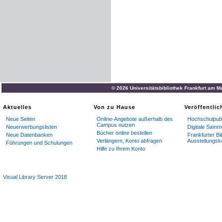
© 2026 Universitätsbibliothek Frankfurt am M
Aktuelles
Von zu Hause
Veröffentli
Neue Seiten
Online-Angebote außerhalb des
Hochschulpubl
Campus nutzen
Neuerwerbungslisten
Digitale Samm
Bücher online bestellen
Neue Datenbanken
Frankfurter Bi
Verlängern, Konto abfragen
Ausstellungsk
Führungen und Schulungen
Hilfe zu Ihrem Konto
Visual Library Server 2018