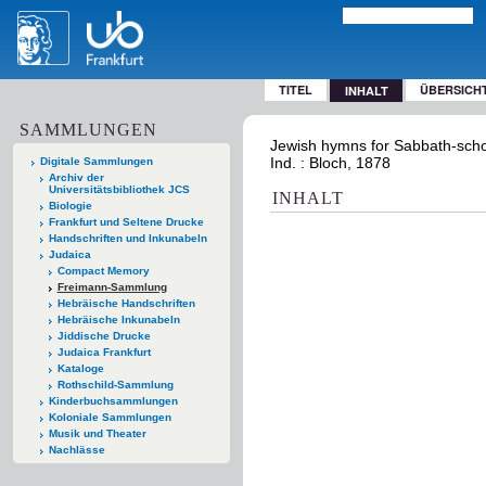
TITEL
ÜBERSICH
INHALT
SAMMLUNGEN
Jewish hymns for Sabbath-schoo
Ind. : Bloch, 1878
Digitale Sammlungen
Archiv der
Universitätsbibliothek JCS
INHALT
Biologie
Frankfurt und Seltene Drucke
Handschriften und Inkunabeln
Judaica
Compact Memory
Freimann-Sammlung
Hebräische Handschriften
Hebräische Inkunabeln
Jiddische Drucke
Judaica Frankfurt
Kataloge
Rothschild-Sammlung
Kinderbuchsammlungen
Koloniale Sammlungen
Musik und Theater
Nachlässe