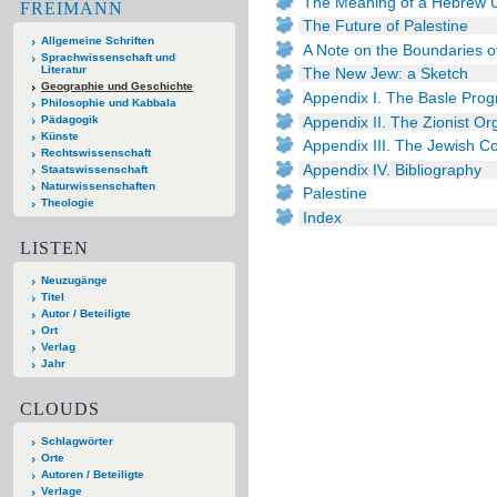
The Meaning of a Hebrew U
FREIMANN
The Future of Palestine
Allgemeine Schriften
A Note on the Boundaries o
Sprachwissenschaft und
Literatur
The New Jew: a Sketch
Geographie und Geschichte
Appendix I. The Basle Pr
Philosophie und Kabbala
Appendix II. The Zionist Org
Pädagogik
Künste
Appendix III. The Jewish Co
Rechtswissenschaft
Appendix IV. Bibliography
Staatswissenschaft
Naturwissenschaften
Palestine
Theologie
Index
LISTEN
Neuzugänge
Titel
Autor / Beteiligte
Ort
Verlag
Jahr
CLOUDS
Schlagwörter
Orte
Autoren / Beteiligte
Verlage