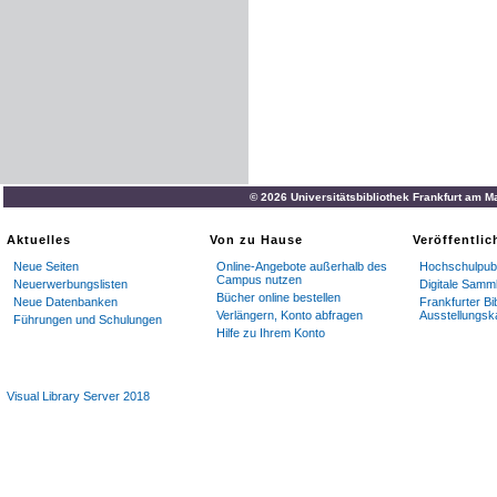
© 2026 Universitätsbibliothek Frankfurt am M
Aktuelles
Von zu Hause
Veröffentli
Neue Seiten
Online-Angebote außerhalb des
Hochschulpubl
Campus nutzen
Neuerwerbungslisten
Digitale Samm
Bücher online bestellen
Neue Datenbanken
Frankfurter Bi
Verlängern, Konto abfragen
Ausstellungsk
Führungen und Schulungen
Hilfe zu Ihrem Konto
Visual Library Server 2018