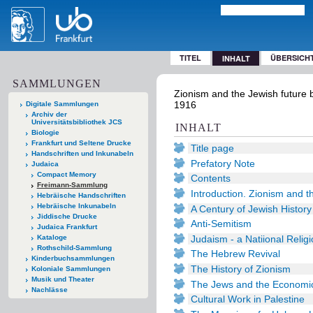
TITEL
ÜBERSICH
INHALT
SAMMLUNGEN
Zionism and the Jewish future b
1916
Digitale Sammlungen
Archiv der
Universitätsbibliothek JCS
INHALT
Biologie
Frankfurt und Seltene Drucke
Title page
Handschriften und Inkunabeln
Prefatory Note
Judaica
Compact Memory
Contents
Freimann-Sammlung
Introduction. Zionism and 
Hebräische Handschriften
Hebräische Inkunabeln
A Century of Jewish History
Jiddische Drucke
Anti-Semitism
Judaica Frankfurt
Judaism - a Natiional Relig
Kataloge
Rothschild-Sammlung
The Hebrew Revival
Kinderbuchsammlungen
The History of Zionism
Koloniale Sammlungen
Musik und Theater
The Jews and the Economic
Nachlässe
Cultural Work in Palestine