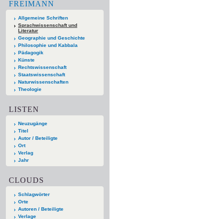
FREIMANN
Allgemeine Schriften
Sprachwissenschaft und
Literatur
Geographie und Geschichte
Philosophie und Kabbala
Pädagogik
Künste
Rechtswissenschaft
Staatswissenschaft
Naturwissenschaften
Theologie
LISTEN
Neuzugänge
Titel
Autor / Beteiligte
Ort
Verlag
Jahr
CLOUDS
Schlagwörter
Orte
Autoren / Beteiligte
Verlage