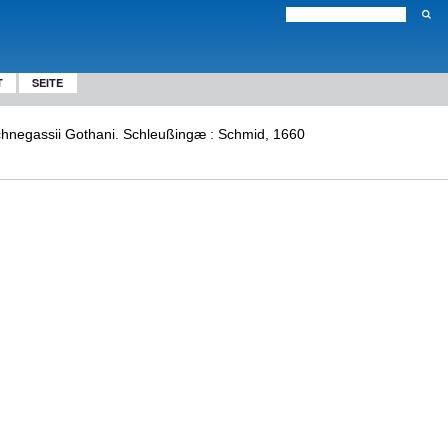
T
SEITE
Schnegassii Gothani. Schleußingæ : Schmid, 1660