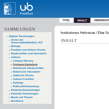
TITEL
ÜBERSICH
INHALT
SAMMLUNGEN
Institutiones Hebraicæ / Eliæ 
Digitale Sammlungen
Archiv der
INHALT
Universitätsbibliothek JCS
Biologie
Frankfurt und Seltene Drucke
Handschriften und Inkunabeln
Judaica
Compact Memory
Freimann-Sammlung
Hebräische Handschriften
Hebräische Inkunabeln
Jiddische Drucke
Judaica Frankfurt
Kataloge
Rothschild-Sammlung
Kinderbuchsammlungen
Koloniale Sammlungen
Musik und Theater
Nachlässe