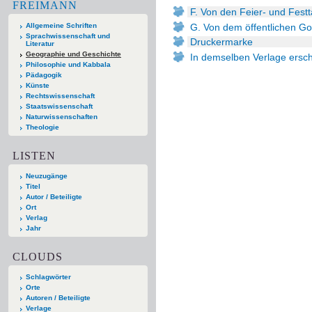
FREIMANN
F. Von den Feier- und Fest
G. Von dem öffentlichen Go
Allgemeine Schriften
Sprachwissenschaft und
Druckermarke
Literatur
Geographie und Geschichte
In demselben Verlage ersch
Philosophie und Kabbala
Pädagogik
Künste
Rechtswissenschaft
Staatswissenschaft
Naturwissenschaften
Theologie
LISTEN
Neuzugänge
Titel
Autor / Beteiligte
Ort
Verlag
Jahr
CLOUDS
Schlagwörter
Orte
Autoren / Beteiligte
Verlage