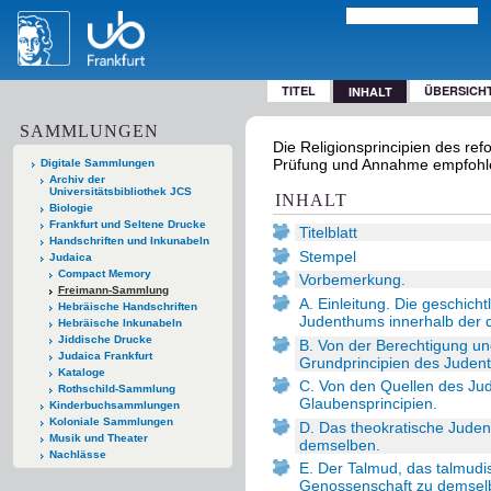
TITEL
ÜBERSICH
INHALT
SAMMLUNGEN
Die Religionsprincipien des r
Prüfung und Annahme empfohlen
Digitale Sammlungen
Archiv der
Universitätsbibliothek JCS
INHALT
Biologie
Frankfurt und Seltene Drucke
Titelblatt
Handschriften und Inkunabeln
Stempel
Judaica
Compact Memory
Vorbemerkung.
Freimann-Sammlung
A. Einleitung. Die geschich
Hebräische Handschriften
Judenthums innerhalb der d
Hebräische Inkunabeln
Jiddische Drucke
B. Von der Berechtigung un
Judaica Frankfurt
Grundprincipien des Judent
Kataloge
C. Von den Quellen des Ju
Rothschild-Sammlung
Glaubensprincipien.
Kinderbuchsammlungen
Koloniale Sammlungen
D. Das theokratische Jude
Musik und Theater
demselben.
Nachlässe
E. Der Talmud, das talmudi
Genossenschaft zu demsel