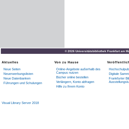
© 2026 Universitätsbibliothek Frankfurt am M
Aktuelles
Von zu Hause
Veröffentli
Neue Seiten
Online-Angebote außerhalb des
Hochschulpubl
Campus nutzen
Neuerwerbungslisten
Digitale Samm
Bücher online bestellen
Neue Datenbanken
Frankfurter Bi
Verlängern, Konto abfragen
Ausstellungsk
Führungen und Schulungen
Hilfe zu Ihrem Konto
Visual Library Server 2018