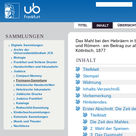
TITEL
ÜBERSICH
INHALT
SAMMLUNGEN
Das Mahl bei den Hebräern in b
und Römern : ein Beitrag zur al
Digitale Sammlungen
Archiv der
Köttritsch, 1877
Universitätsbibliothek JCS
Biologie
INHALT
Frankfurt und Seltene Drucke
Handschriften und Inkunabeln
Titelblatt
Judaica
Stempel
Compact Memory
Freimann-Sammlung
Widmung
Hebräische Handschriften
Inhalts-Verzeichniß.
Hebräische Inkunabeln
Jiddische Drucke
Vorbemerkung.
Judaica Frankfurt
Hinleitendes.
Kataloge
Rothschild-Sammlung
Erster Abschnitt. Die Zeit
Kinderbuchsammlungen
Titelblatt
Koloniale Sammlungen
Die Zeit des Mahles.
Musik und Theater
Nachlässe
2. Wahl der Speisen.
3. Das Gastmahl.