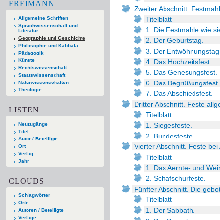
FREIMANN
Zweiter Abschnitt. Festmahl 
Allgemeine Schriften
Titelblatt
Sprachwissenschaft und
1. Die Festmahle wie sie
Literatur
Geographie und Geschichte
2. Der Geburtstag.
Philosophie und Kabbala
3. Der Entwöhnungstag
Pädagogik
Künste
4. Das Hochzeitsfest.
Rechtswissenschaft
5. Das Genesungsfest.
Staatswissenschaft
6. Das Begrüßungsfest.
Naturwissenschaften
Theologie
7. Das Abschiedsfest.
Dritter Abschnitt. Feste al
LISTEN
Titelblatt
Neuzugänge
1. Siegesfeste.
Titel
2. Bundesfeste.
Autor / Beteiligte
Vierter Abschnitt. Feste bei
Ort
Verlag
Titelblatt
Jahr
1. Das Aernte- und Wein
2. Schafschurfeste.
CLOUDS
Fünfter Abschnitt. Die gebo
Schlagwörter
Titelblatt
Orte
1. Der Sabbath.
Autoren / Beteiligte
Verlage