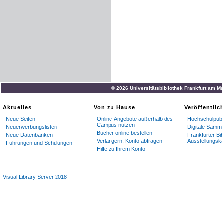
© 2026 Universitätsbibliothek Frankfurt am M
Aktuelles
Von zu Hause
Veröffentli
Neue Seiten
Online-Angebote außerhalb des
Hochschulpubl
Campus nutzen
Neuerwerbungslisten
Digitale Samm
Bücher online bestellen
Neue Datenbanken
Frankfurter Bi
Verlängern, Konto abfragen
Ausstellungsk
Führungen und Schulungen
Hilfe zu Ihrem Konto
Visual Library Server 2018