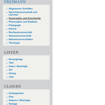
FREIMANN
Allgemeine Schriften
Sprachwissenschaft und
Literatur
Geographie und Geschichte
Philosophie und Kabbala
Pädagogik
Künste
Rechtswissenschaft
Staatswissenschaft
Naturwissenschaften
Theologie
LISTEN
Neuzugänge
Titel
Autor / Beteiligte
Ort
Verlag
Jahr
CLOUDS
Schlagwörter
Orte
Autoren / Beteiligte
Verlage