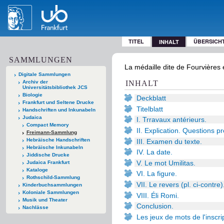
TITEL
ÜBERSICH
INHALT
SAMMLUNGEN
La médaille dite de Fourvières 
Digitale Sammlungen
Archiv der
INHALT
Universitätsbibliothek JCS
Biologie
Deckblatt
Frankfurt und Seltene Drucke
Titelblatt
Handschriften und Inkunabeln
Judaica
I. Trravaux antérieurs.
Compact Memory
II. Explication. Questions p
Freimann-Sammlung
Hebräische Handschriften
III. Examen du texte.
Hebräische Inkunabeln
IV. La date.
Jiddische Drucke
V. Le mot Umilitas.
Judaica Frankfurt
Kataloge
VI. La figure.
Rothschild-Sammlung
VII. Le revers (pl. ci-contre)
Kinderbuchsammlungen
Koloniale Sammlungen
VIII. Éli Romi.
Musik und Theater
Conclusion.
Nachlässe
Les jeux de mots de l'inscrip