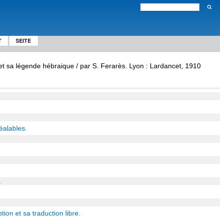
T
SEITE
et sa légende hébraique / par S. Ferarès. Lyon : Lardancet, 1910
réalables.
.
tion et sa traduction libre.