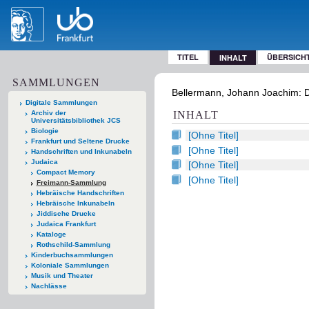
TITEL
ÜBERSICH
INHALT
SAMMLUNGEN
Bellermann, Johann Joachim: De 
Digitale Sammlungen
Archiv der
INHALT
Universitätsbibliothek JCS
Biologie
[Ohne Titel]
Frankfurt und Seltene Drucke
[Ohne Titel]
Handschriften und Inkunabeln
Judaica
[Ohne Titel]
Compact Memory
[Ohne Titel]
Freimann-Sammlung
Hebräische Handschriften
Hebräische Inkunabeln
Jiddische Drucke
Judaica Frankfurt
Kataloge
Rothschild-Sammlung
Kinderbuchsammlungen
Koloniale Sammlungen
Musik und Theater
Nachlässe