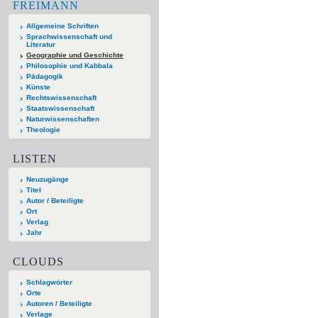
FREIMANN
Allgemeine Schriften
Sprachwissenschaft und
Literatur
Geographie und Geschichte
Philosophie und Kabbala
Pädagogik
Künste
Rechtswissenschaft
Staatswissenschaft
Naturwissenschaften
Theologie
LISTEN
Neuzugänge
Titel
Autor / Beteiligte
Ort
Verlag
Jahr
CLOUDS
Schlagwörter
Orte
Autoren / Beteiligte
Verlage