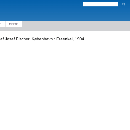
T
SEITE
t af Josef Fischer. København : Fraenkel, 1904