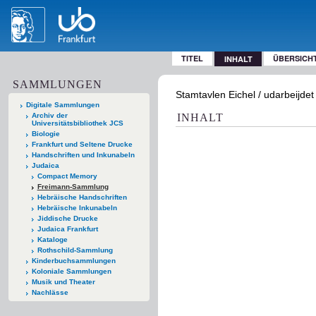
TITEL
ÜBERSICH
INHALT
SAMMLUNGEN
Stamtavlen Eichel / udarbeijde
Digitale Sammlungen
Archiv der
INHALT
Universitätsbibliothek JCS
Biologie
Frankfurt und Seltene Drucke
Handschriften und Inkunabeln
Judaica
Compact Memory
Freimann-Sammlung
Hebräische Handschriften
Hebräische Inkunabeln
Jiddische Drucke
Judaica Frankfurt
Kataloge
Rothschild-Sammlung
Kinderbuchsammlungen
Koloniale Sammlungen
Musik und Theater
Nachlässe