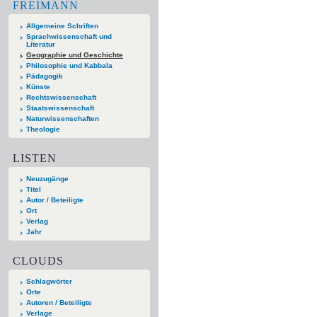
FREIMANN
Allgemeine Schriften
Sprachwissenschaft und
Literatur
Geographie und Geschichte
Philosophie und Kabbala
Pädagogik
Künste
Rechtswissenschaft
Staatswissenschaft
Naturwissenschaften
Theologie
LISTEN
Neuzugänge
Titel
Autor / Beteiligte
Ort
Verlag
Jahr
CLOUDS
Schlagwörter
Orte
Autoren / Beteiligte
Verlage