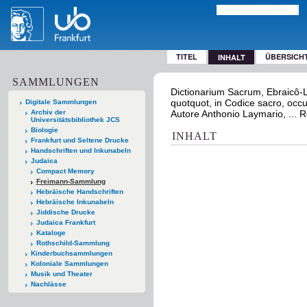
TITEL
ÜBERSICH
INHALT
SAMMLUNGEN
Dictionarium Sacrum, Ebraicô-L
quotquot, in Codice sacro, occur
Digitale Sammlungen
Archiv der
Autore Anthonio Laymario, ... 
Universitätsbibliothek JCS
Biologie
INHALT
Frankfurt und Seltene Drucke
Handschriften und Inkunabeln
Judaica
Compact Memory
Freimann-Sammlung
Hebräische Handschriften
Hebräische Inkunabeln
Jiddische Drucke
Judaica Frankfurt
Kataloge
Rothschild-Sammlung
Kinderbuchsammlungen
Koloniale Sammlungen
Musik und Theater
Nachlässe