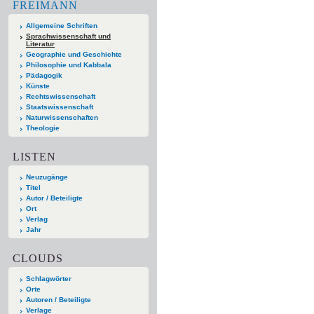
FREIMANN
Allgemeine Schriften
Sprachwissenschaft und
Literatur
Geographie und Geschichte
Philosophie und Kabbala
Pädagogik
Künste
Rechtswissenschaft
Staatswissenschaft
Naturwissenschaften
Theologie
LISTEN
Neuzugänge
Titel
Autor / Beteiligte
Ort
Verlag
Jahr
CLOUDS
Schlagwörter
Orte
Autoren / Beteiligte
Verlage