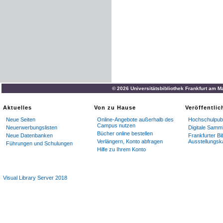
© 2026 Universitätsbibliothek Frankfurt am M
Aktuelles
Von zu Hause
Veröffentli
Neue Seiten
Online-Angebote außerhalb des
Hochschulpubl
Campus nutzen
Neuerwerbungslisten
Digitale Samm
Bücher online bestellen
Neue Datenbanken
Frankfurter Bi
Verlängern, Konto abfragen
Ausstellungsk
Führungen und Schulungen
Hilfe zu Ihrem Konto
Visual Library Server 2018