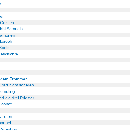
r
er
 Geistes
bbi Samuels
 Dämonen
ilosoph
Seele
Geschichte
a dem Frommen
 Bart nicht scheren
remdling
d die drei Priester
canati
s Toten
hanael
 Rotenburg