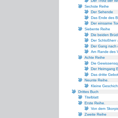
Der Trotz der W
Sechste Reihe
Der Sehende
Das Ende des 
Der einsame To
Siebente Reihe
Die beiden Brüd
Der Schloßherr a
Der Gang nach 
Am Rande des 
Achte Reihe
Die Gewissensq
Der Heimgang E
Das dritte Gebo
Neunte Reihe.
Kleine Geschich
Drittes Buch
Titelblatt
Erste Reihe.
Von dem Skorpi
Zweite Reihe