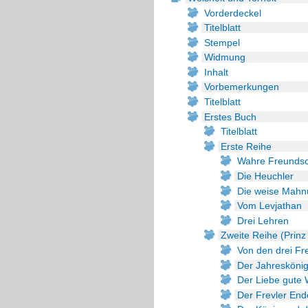
Vorderdeckel
Titelblatt
Stempel
Widmung
Inhalt
Vorbemerkungen
Titelblatt
Erstes Buch
Titelblatt
Erste Reihe
Wahre Freundsc
Die Heuchler
Die weise Mahn
Vom Levjathan
Drei Lehren
Zweite Reihe (Prinz
Von den drei F
Der Jahresköni
Der Liebe gute 
Der Frevler End