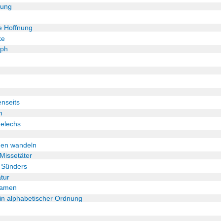
kung
e Hoffnung
ke
eph
enseits
n
melechs
rden wandeln
Missetäter
 Sünders
tur
namen
 in alphabetischer Ordnung