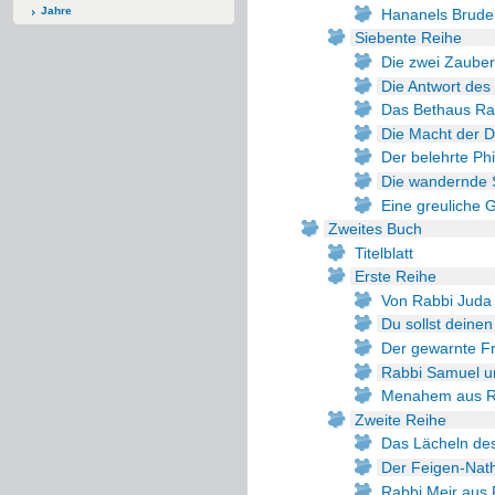
Jahre
Hananels Brude
Siebente Reihe
Die zwei Zauber
Die Antwort des
Das Bethaus Ra
Die Macht der
Der belehrte Ph
Die wandernde 
Eine greuliche 
Zweites Buch
Titelblatt
Erste Reihe
Von Rabbi Jud
Du sollst deinen
Der gewarnte F
Rabbi Samuel un
Menahem aus Ri
Zweite Reihe
Das Lächeln de
Der Feigen-Nat
Rabbi Meir aus