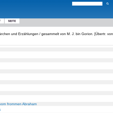
T
SEITE
chen und Erzählungen / gesammelt von M. J. bin Gorion. [Übertr. von 
 vom frommen Abraham
k