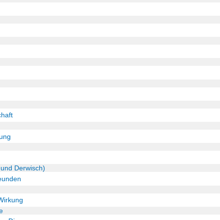
haft
ung
 und Derwisch)
reunden
g
Wirkung
e