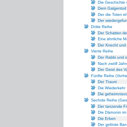
Die Geschichte
Dem Galgentod 
Der die Toten eh
Der wiedergefu
Dritte Reihe
Der Schatten de
Eine ähnliche M
Der Knecht und
Vierte Reihe
Der Rabbi und 
Nach zwölf Jah
Der Geist des V
Fünfte Reihe (Vorh
Der Traum
Die Wiederkehr
Die geheimnisvol
Sechste Reihe (Ges
Der tanzende F
Die Dämonin im 
Die Erben
Der gelöste Ba