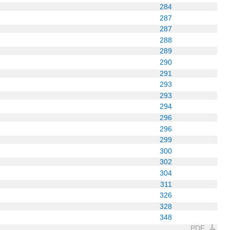
284
287
287
288
289
290
291
293
293
294
296
296
299
300
302
304
311
326
328
348
PDF