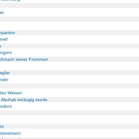
er
mpanton
evel
e
üngers
 Schmach seiner Frommen
gilar
ester
 des Weisen
k Abuhab einäugig wurde
Gedors
es
setzesmann