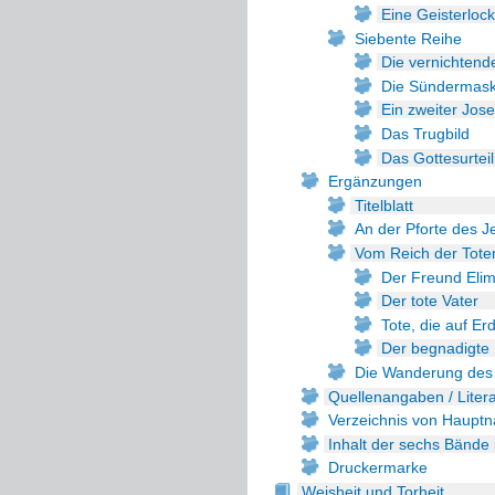
Eine Geisterloc
Siebente Reihe
Die vernichtend
Die Sündermas
Ein zweiter Jos
Das Trugbild
Das Gottesurteil
Ergänzungen
Titelblatt
An der Pforte des J
Vom Reich der Tote
Der Freund Eli
Der tote Vater
Tote, die auf E
Der begnadigte 
Die Wanderung des
Quellenangaben / Litera
Verzeichnis von Haupt
Inhalt der sechs Bände
Druckermarke
Weisheit und Torheit