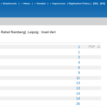
Detailsuche
|
Home
|
Kontakt
|
Impressum
|
Digitization Policy
|
[DE]
[EN]
Rahel Ramberg]. Leipzig : Insel-Verl.
PDF
1
1
2
4
5
9
11
13
13
14
14
26