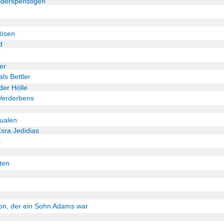
iderspenstigen
Bösen
d
er
ls Bettler
der Hölle
Verderbens
ualen
sra Jedidias
t
ten
on, der ein Sohn Adams war