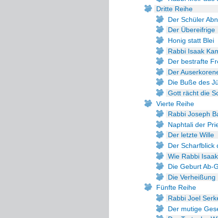
Dritte Reihe
Der Schüler Abn
Der Übereifrige
Honig statt Blei
Rabbi Isaak Ka
Der bestrafte Fr
Der Auserkoren
Die Buße des J
Gott rächt die
Vierte Reihe
Rabbi Joseph Ba
Naphtali der Pri
Der letzte Wille
Der Scharfblick
Wie Rabbi Isaa
Die Geburt Ab-
Die Verheißung
Fünfte Reihe
Rabbi Joel Serk
Der mutige Ge