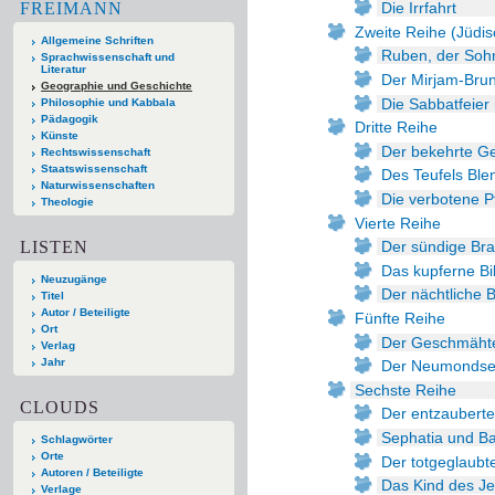
FREIMANN
Die Irrfahrt
Zweite Reihe (Jüdi
Allgemeine Schriften
Ruben, der Soh
Sprachwissenschaft und
Literatur
Der Mirjam-Bru
Geographie und Geschichte
Die Sabbatfeier
Philosophie und Kabbala
Pädagogik
Dritte Reihe
Künste
Der bekehrte Ge
Rechtswissenschaft
Staatswissenschaft
Des Teufels Ble
Naturwissenschaften
Die verbotene P
Theologie
Vierte Reihe
LISTEN
Der sündige Br
Das kupferne Bi
Neuzugänge
Der nächtliche 
Titel
Autor / Beteiligte
Fünfte Reihe
Ort
Der Geschmähte
Verlag
Jahr
Der Neumonds
Sechste Reihe
CLOUDS
Der entzauberte
Sephatia und Ba
Schlagwörter
Orte
Der totgeglaubt
Autoren / Beteiligte
Das Kind des Je
Verlage