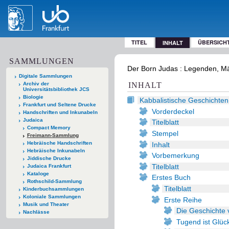
TITEL
ÜBERSICH
INHALT
SAMMLUNGEN
Der Born Judas : Legenden, Mär
Digitale Sammlungen
Archiv der
INHALT
Universitätsbibliothek JCS
Biologie
Kabbalistische Geschichten
Frankfurt und Seltene Drucke
Vorderdeckel
Handschriften und Inkunabeln
Judaica
Titelblatt
Compact Memory
Stempel
Freimann-Sammlung
Hebräische Handschriften
Inhalt
Hebräische Inkunabeln
Vorbemerkung
Jiddische Drucke
Titelblatt
Judaica Frankfurt
Kataloge
Erstes Buch
Rothschild-Sammlung
Titelblatt
Kinderbuchsammlungen
Koloniale Sammlungen
Erste Reihe
Musik und Theater
Die Geschichte
Nachlässe
Tugend ist Glüc