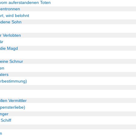
 vom auferstandenen Toten
entronnen
rt, wird belohnt
ndene Sohn
r Verlobten
är
 die Magd
seine Schnur
ren
aters
erbestimmung)
len Vermittler
pensterliebe)
inger
Schiff
nn