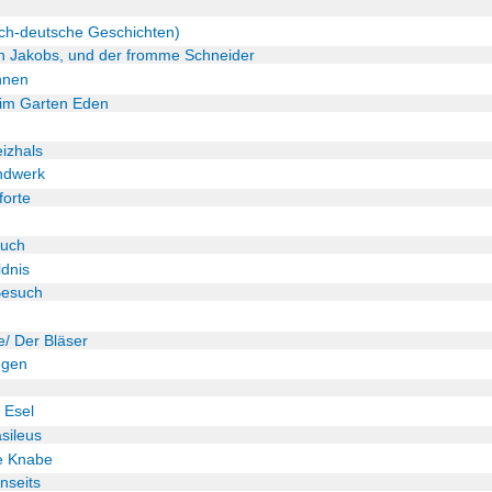
sch-deutsche Geschichten)
n Jakobs, und der fromme Schneider
nnen
 im Garten Eden
izhals
ndwerk
forte
auch
ldnis
Besuch
/ Der Bläser
egen
 Esel
sileus
e Knabe
nseits