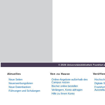
© 2026 Universitätsbibliothek Frankfurt
Aktuelles
Von zu Hause
Veröffe
Neue Seiten
Online-Angebote außerhalb des
Hochschu
Campus nutzen
Neuerwerbungslisten
Digitale
Bücher online bestellen
Neue Datenbanken
Frankfurt
Verlängern, Konto abfragen
Ausstell
Führungen und Schulungen
Hilfe zu Ihrem Konto