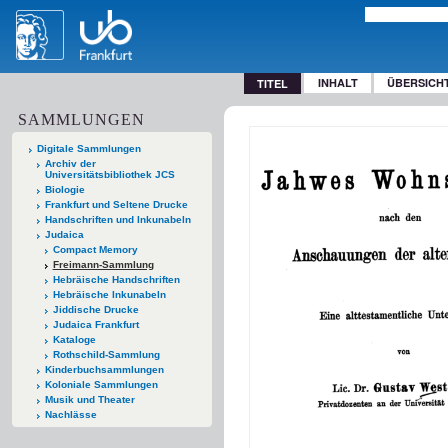
INHALT
ÜBERSICH
TITEL
SAMMLUNGEN
Digitale Sammlungen
Archiv der
Universitätsbibliothek JCS
Biologie
Frankfurt und Seltene Drucke
Handschriften und Inkunabeln
Judaica
Compact Memory
Freimann-Sammlung
Hebräische Handschriften
Hebräische Inkunabeln
Jiddische Drucke
Judaica Frankfurt
Kataloge
Rothschild-Sammlung
Kinderbuchsammlungen
Koloniale Sammlungen
Musik und Theater
Nachlässe