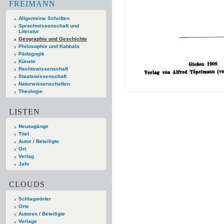
FREIMANN
Allgemeine Schriften
Sprachwissenschaft und
Literatur
Geographie und Geschichte
Philosophie und Kabbala
Pädagogik
Künste
Rechtswissenschaft
Staatswissenschaft
Naturwissenschaften
Theologie
LISTEN
Neuzugänge
Titel
Autor / Beteiligte
Ort
Verlag
Jahr
CLOUDS
Schlagwörter
Orte
Autoren / Beteiligte
Verlage