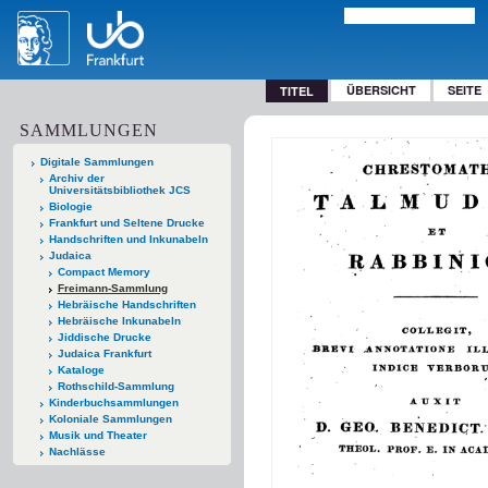
ÜBERSICHT
SEITE
TITEL
SAMMLUNGEN
Digitale Sammlungen
Archiv der
Universitätsbibliothek JCS
Biologie
Frankfurt und Seltene Drucke
Handschriften und Inkunabeln
Judaica
Compact Memory
Freimann-Sammlung
Hebräische Handschriften
Hebräische Inkunabeln
Jiddische Drucke
Judaica Frankfurt
Kataloge
Rothschild-Sammlung
Kinderbuchsammlungen
Koloniale Sammlungen
Musik und Theater
Nachlässe