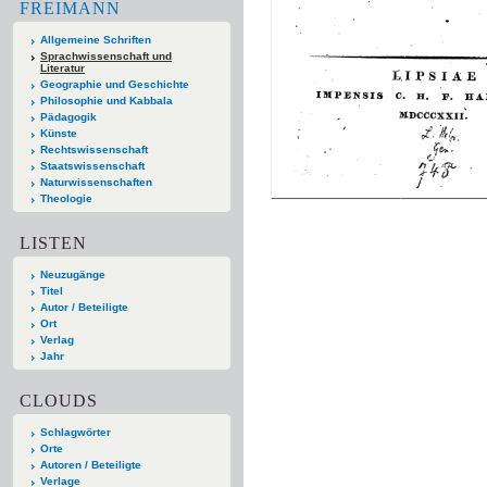
FREIMANN
Allgemeine Schriften
Sprachwissenschaft und
Literatur
Geographie und Geschichte
Philosophie und Kabbala
Pädagogik
Künste
Rechtswissenschaft
Staatswissenschaft
Naturwissenschaften
Theologie
LISTEN
Neuzugänge
Titel
Autor / Beteiligte
Ort
Verlag
Jahr
CLOUDS
Schlagwörter
Orte
Autoren / Beteiligte
Verlage