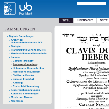
ÜBERSICHT
SEITE
TITEL
SAMMLUNGEN
Digitale Sammlungen
Archiv der
Universitätsbibliothek JCS
Biologie
Frankfurt und Seltene Drucke
Handschriften und Inkunabeln
Judaica
Compact Memory
Freimann-Sammlung
Hebräische Handschriften
Hebräische Inkunabeln
Jiddische Drucke
Judaica Frankfurt
Kataloge
Rothschild-Sammlung
Kinderbuchsammlungen
Koloniale Sammlungen
Musik und Theater
Nachlässe