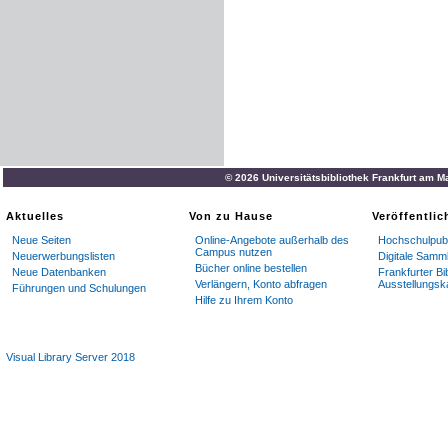
© 2026 Universitätsbibliothek Frankfurt am M
Aktuelles
Von zu Hause
Veröffentli
Neue Seiten
Online-Angebote außerhalb des
Hochschulpubl
Campus nutzen
Neuerwerbungslisten
Digitale Samm
Bücher online bestellen
Neue Datenbanken
Frankfurter Bi
Verlängern, Konto abfragen
Ausstellungsk
Führungen und Schulungen
Hilfe zu Ihrem Konto
Visual Library Server 2018