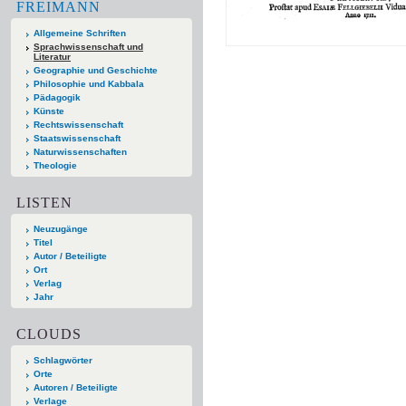
FREIMANN
Allgemeine Schriften
Sprachwissenschaft und
Literatur
Geographie und Geschichte
Philosophie und Kabbala
Pädagogik
Künste
Rechtswissenschaft
Staatswissenschaft
Naturwissenschaften
Theologie
LISTEN
Neuzugänge
Titel
Autor / Beteiligte
Ort
Verlag
Jahr
CLOUDS
Schlagwörter
Orte
Autoren / Beteiligte
Verlage