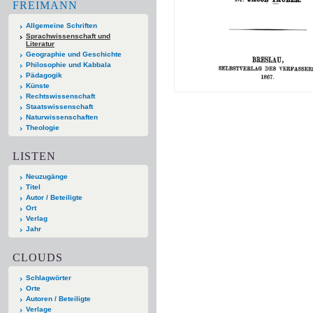
FREIMANN
Allgemeine Schriften
Sprachwissenschaft und
Literatur
Geographie und Geschichte
Philosophie und Kabbala
Pädagogik
Künste
Rechtswissenschaft
Staatswissenschaft
Naturwissenschaften
Theologie
LISTEN
Neuzugänge
Titel
Autor / Beteiligte
Ort
Verlag
Jahr
CLOUDS
Schlagwörter
Orte
Autoren / Beteiligte
Verlage