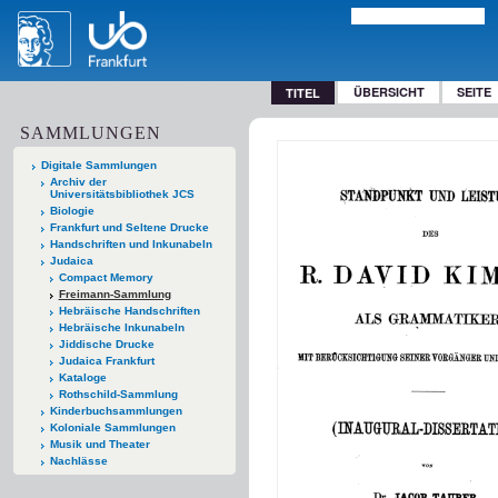
ÜBERSICHT
SEITE
TITEL
SAMMLUNGEN
Digitale Sammlungen
Archiv der
Universitätsbibliothek JCS
Biologie
Frankfurt und Seltene Drucke
Handschriften und Inkunabeln
Judaica
Compact Memory
Freimann-Sammlung
Hebräische Handschriften
Hebräische Inkunabeln
Jiddische Drucke
Judaica Frankfurt
Kataloge
Rothschild-Sammlung
Kinderbuchsammlungen
Koloniale Sammlungen
Musik und Theater
Nachlässe