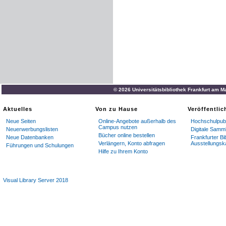
© 2026 Universitätsbibliothek Frankfurt am M
Aktuelles
Von zu Hause
Veröffentli
Neue Seiten
Online-Angebote außerhalb des
Hochschulpubl
Campus nutzen
Neuerwerbungslisten
Digitale Samm
Bücher online bestellen
Neue Datenbanken
Frankfurter Bi
Verlängern, Konto abfragen
Ausstellungsk
Führungen und Schulungen
Hilfe zu Ihrem Konto
Visual Library Server 2018