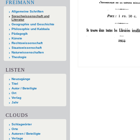
FREIMANN
Allgemeine Schriften
Sprachwissenschaft und
Literatur
Geographie und Geschichte
Philosophie und Kabbala
Pädagogik
Künste
Rechtswissenschaft
Staatswissenschaft
Naturwissenschaften
Theologie
LISTEN
Neuzugänge
Titel
Autor / Beteiligte
Ort
Verlag
Jahr
CLOUDS
Schlagwörter
Orte
Autoren / Beteiligte
Verlage