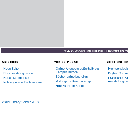
© 2026 Universitätsbibliothek Frankfurt am M
Aktuelles
Von zu Hause
Veröffentli
Neue Seiten
Online-Angebote außerhalb des
Hochschulpubl
Campus nutzen
Neuerwerbungslisten
Digitale Samm
Bücher online bestellen
Neue Datenbanken
Frankfurter Bi
Verlängern, Konto abfragen
Ausstellungsk
Führungen und Schulungen
Hilfe zu Ihrem Konto
Visual Library Server 2018