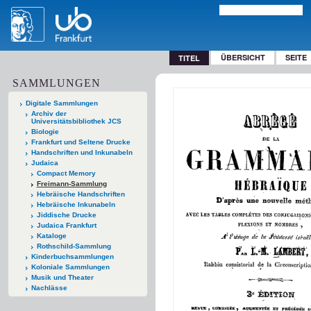
ÜBERSICHT
SEITE
TITEL
SAMMLUNGEN
Digitale Sammlungen
Archiv der
Universitätsbibliothek JCS
Biologie
Frankfurt und Seltene Drucke
Handschriften und Inkunabeln
Judaica
Compact Memory
Freimann-Sammlung
Hebräische Handschriften
Hebräische Inkunabeln
Jiddische Drucke
Judaica Frankfurt
Kataloge
Rothschild-Sammlung
Kinderbuchsammlungen
Koloniale Sammlungen
Musik und Theater
Nachlässe