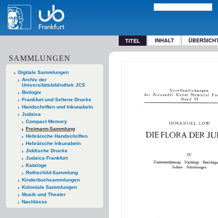
INHALT
ÜBERSICH
TITEL
SAMMLUNGEN
Digitale Sammlungen
Archiv der
Universitätsbibliothek JCS
Biologie
Frankfurt und Seltene Drucke
Handschriften und Inkunabeln
Judaica
Compact Memory
Freimann-Sammlung
Hebräische Handschriften
Hebräische Inkunabeln
Jiddische Drucke
Judaica Frankfurt
Kataloge
Rothschild-Sammlung
Kinderbuchsammlungen
Koloniale Sammlungen
Musik und Theater
Nachlässe