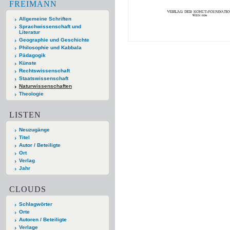
FREIMANN
Allgemeine Schriften
Sprachwissenschaft und
Literatur
Geographie und Geschichte
Philosophie und Kabbala
Pädagogik
Künste
Rechtswissenschaft
Staatswissenschaft
Naturwissenschaften
Theologie
LISTEN
Neuzugänge
Titel
Autor / Beteiligte
Ort
Verlag
Jahr
CLOUDS
Schlagwörter
Orte
Autoren / Beteiligte
Verlage