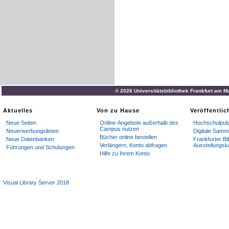
© 2026 Universitätsbibliothek Frankfurt am M
Aktuelles
Von zu Hause
Veröffentli
Neue Seiten
Online-Angebote außerhalb des
Hochschulpubl
Campus nutzen
Neuerwerbungslisten
Digitale Samm
Bücher online bestellen
Neue Datenbanken
Frankfurter Bi
Verlängern, Konto abfragen
Ausstellungsk
Führungen und Schulungen
Hilfe zu Ihrem Konto
Visual Library Server 2018