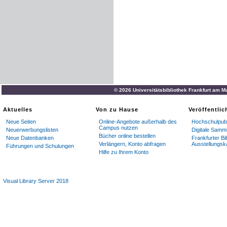
© 2026 Universitätsbibliothek Frankfurt am M
Aktuelles
Von zu Hause
Veröffentli
Neue Seiten
Online-Angebote außerhalb des
Hochschulpubl
Campus nutzen
Neuerwerbungslisten
Digitale Samm
Bücher online bestellen
Neue Datenbanken
Frankfurter Bi
Verlängern, Konto abfragen
Ausstellungsk
Führungen und Schulungen
Hilfe zu Ihrem Konto
Visual Library Server 2018