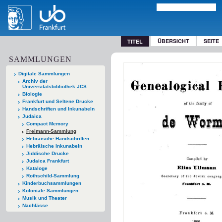
ÜBERSICHT
SEITE
TITEL
SAMMLUNGEN
Digitale Sammlungen
Archiv der
Universitätsbibliothek JCS
Biologie
Frankfurt und Seltene Drucke
Handschriften und Inkunabeln
Judaica
Compact Memory
Freimann-Sammlung
Hebräische Handschriften
Hebräische Inkunabeln
Jiddische Drucke
Judaica Frankfurt
Kataloge
Rothschild-Sammlung
Kinderbuchsammlungen
Koloniale Sammlungen
Musik und Theater
Nachlässe