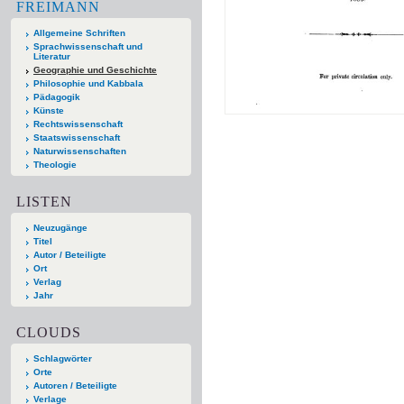
FREIMANN
Allgemeine Schriften
Sprachwissenschaft und
Literatur
Geographie und Geschichte
Philosophie und Kabbala
Pädagogik
Künste
Rechtswissenschaft
Staatswissenschaft
Naturwissenschaften
Theologie
LISTEN
Neuzugänge
Titel
Autor / Beteiligte
Ort
Verlag
Jahr
CLOUDS
Schlagwörter
Orte
Autoren / Beteiligte
Verlage