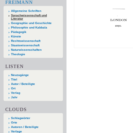
FREIMANN
Allgemeine Schriften
Sprachwissenschaft und
Literatur
Geographie und Geschichte
Philosophie und Kabbala
Pädagogik
Künste
Rechtswissenschaft
Staatswissenschaft
Naturwissenschaften
Theologie
LISTEN
Neuzugänge
Titel
Autor / Beteiligte
Ort
Verlag
Jahr
CLOUDS
Schlagwörter
Orte
Autoren / Beteiligte
Verlage