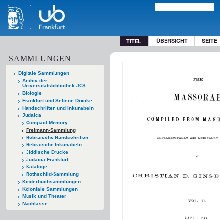
ÜBERSICHT
SEITE
TITEL
SAMMLUNGEN
Digitale Sammlungen
Archiv der
Universitätsbibliothek JCS
Biologie
Frankfurt und Seltene Drucke
Handschriften und Inkunabeln
Judaica
Compact Memory
Freimann-Sammlung
Hebräische Handschriften
Hebräische Inkunabeln
Jiddische Drucke
Judaica Frankfurt
Kataloge
Rothschild-Sammlung
Kinderbuchsammlungen
Koloniale Sammlungen
Musik und Theater
Nachlässe