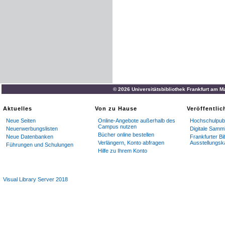
© 2026 Universitätsbibliothek Frankfurt am M
Aktuelles
Von zu Hause
Veröffentli
Neue Seiten
Online-Angebote außerhalb des
Hochschulpubl
Campus nutzen
Neuerwerbungslisten
Digitale Samm
Bücher online bestellen
Neue Datenbanken
Frankfurter Bi
Verlängern, Konto abfragen
Ausstellungsk
Führungen und Schulungen
Hilfe zu Ihrem Konto
Visual Library Server 2018