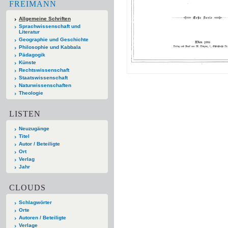
FREIMANN
Allgemeine Schriften
Sprachwissenschaft und
Literatur
Geographie und Geschichte
Philosophie und Kabbala
Pädagogik
Künste
Rechtswissenschaft
Staatswissenschaft
Naturwissenschaften
Theologie
LISTEN
Neuzugänge
Titel
Autor / Beteiligte
Ort
Verlag
Jahr
CLOUDS
Schlagwörter
Orte
Autoren / Beteiligte
Verlage