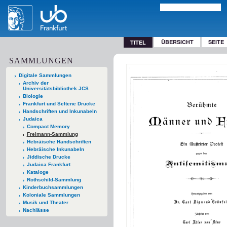
ÜBERSICHT
SEITE
TITEL
SAMMLUNGEN
Digitale Sammlungen
Archiv der
Universitätsbibliothek JCS
Biologie
Frankfurt und Seltene Drucke
Handschriften und Inkunabeln
Judaica
Compact Memory
Freimann-Sammlung
Hebräische Handschriften
Hebräische Inkunabeln
Jiddische Drucke
Judaica Frankfurt
Kataloge
Rothschild-Sammlung
Kinderbuchsammlungen
Koloniale Sammlungen
Musik und Theater
Nachlässe