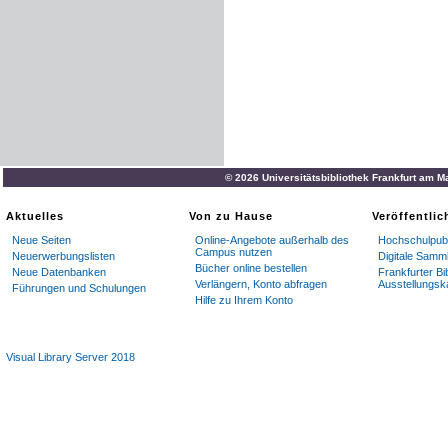
© 2026 Universitätsbibliothek Frankfurt am M
Aktuelles
Von zu Hause
Veröffentli
Neue Seiten
Online-Angebote außerhalb des
Hochschulpubl
Campus nutzen
Neuerwerbungslisten
Digitale Samm
Bücher online bestellen
Neue Datenbanken
Frankfurter Bi
Verlängern, Konto abfragen
Ausstellungsk
Führungen und Schulungen
Hilfe zu Ihrem Konto
Visual Library Server 2018