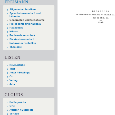
FREIMANN
Allgemeine Schriften
Sprachwissenschaft und
Literatur
Geographie und Geschichte
Philosophie und Kabbala
Pädagogik
Künste
Rechtswissenschaft
Staatswissenschaft
Naturwissenschaften
Theologie
LISTEN
Neuzugänge
Titel
Autor / Beteiligte
Ort
Verlag
Jahr
CLOUDS
Schlagwörter
Orte
Autoren / Beteiligte
Verlage