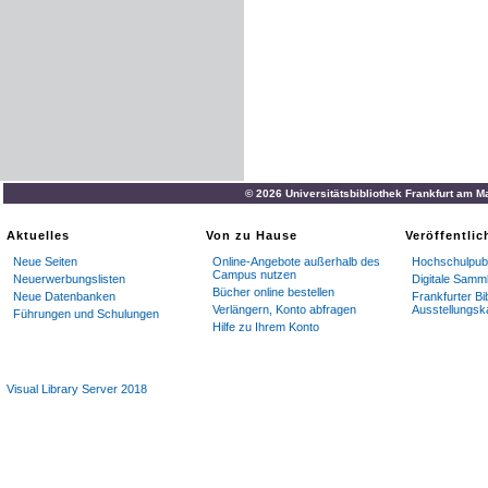
© 2026 Universitätsbibliothek Frankfurt am M
Aktuelles
Von zu Hause
Veröffentli
Neue Seiten
Online-Angebote außerhalb des
Hochschulpubl
Campus nutzen
Neuerwerbungslisten
Digitale Samm
Bücher online bestellen
Neue Datenbanken
Frankfurter Bi
Verlängern, Konto abfragen
Ausstellungsk
Führungen und Schulungen
Hilfe zu Ihrem Konto
Visual Library Server 2018