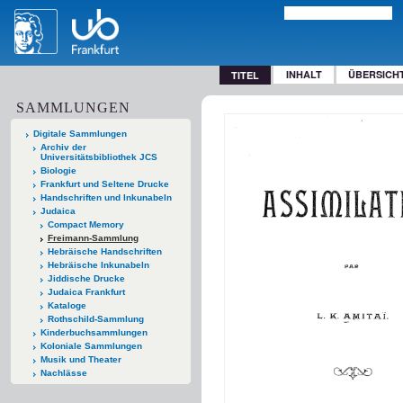
INHALT
ÜBERSICH
TITEL
SAMMLUNGEN
Digitale Sammlungen
Archiv der
Universitätsbibliothek JCS
Biologie
Frankfurt und Seltene Drucke
Handschriften und Inkunabeln
Judaica
Compact Memory
Freimann-Sammlung
Hebräische Handschriften
Hebräische Inkunabeln
Jiddische Drucke
Judaica Frankfurt
Kataloge
Rothschild-Sammlung
Kinderbuchsammlungen
Koloniale Sammlungen
Musik und Theater
Nachlässe