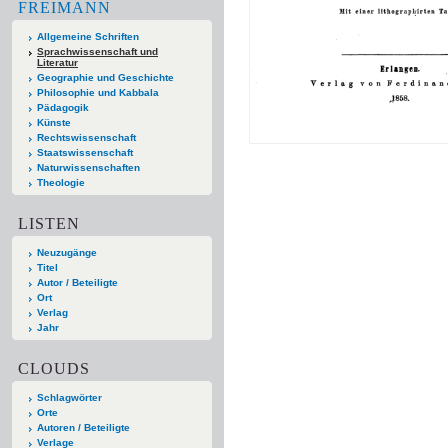
FREIMANN
Allgemeine Schriften
Sprachwissenschaft und
Literatur
Geographie und Geschichte
Philosophie und Kabbala
Pädagogik
Künste
Rechtswissenschaft
Staatswissenschaft
Naturwissenschaften
Theologie
LISTEN
Neuzugänge
Titel
Autor / Beteiligte
Ort
Verlag
Jahr
CLOUDS
Schlagwörter
Orte
Autoren / Beteiligte
Verlage