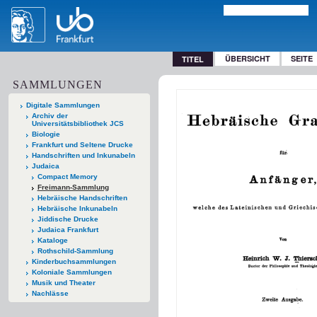
ÜBERSICHT
SEITE
TITEL
SAMMLUNGEN
Digitale Sammlungen
Archiv der
Universitätsbibliothek JCS
Biologie
Frankfurt und Seltene Drucke
Handschriften und Inkunabeln
Judaica
Compact Memory
Freimann-Sammlung
Hebräische Handschriften
Hebräische Inkunabeln
Jiddische Drucke
Judaica Frankfurt
Kataloge
Rothschild-Sammlung
Kinderbuchsammlungen
Koloniale Sammlungen
Musik und Theater
Nachlässe