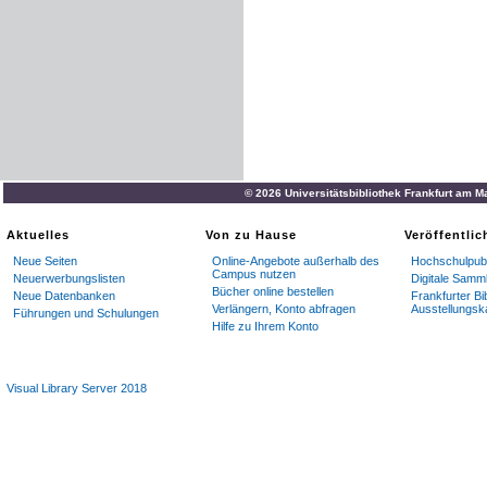
© 2026 Universitätsbibliothek Frankfurt am M
Aktuelles
Von zu Hause
Veröffentli
Neue Seiten
Online-Angebote außerhalb des
Hochschulpubl
Campus nutzen
Neuerwerbungslisten
Digitale Samm
Bücher online bestellen
Neue Datenbanken
Frankfurter Bi
Verlängern, Konto abfragen
Ausstellungsk
Führungen und Schulungen
Hilfe zu Ihrem Konto
Visual Library Server 2018