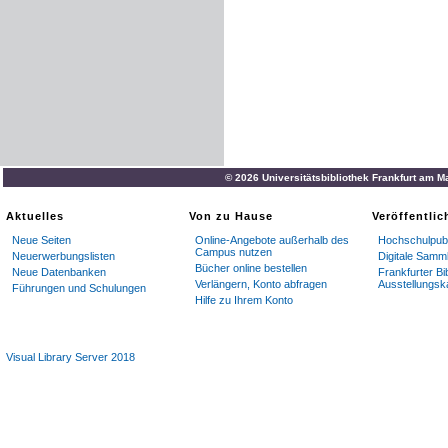
© 2026 Universitätsbibliothek Frankfurt am M
Aktuelles
Von zu Hause
Veröffentli
Neue Seiten
Online-Angebote außerhalb des
Hochschulpubl
Campus nutzen
Neuerwerbungslisten
Digitale Samm
Bücher online bestellen
Neue Datenbanken
Frankfurter Bi
Verlängern, Konto abfragen
Ausstellungsk
Führungen und Schulungen
Hilfe zu Ihrem Konto
Visual Library Server 2018