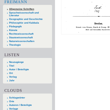
FREIMANN
Allgemeine Schriften
Sprachwissenschaft und
Literatur
Geographie und Geschichte
Philosophie und Kabbala
Pädagogik
Künste
Rechtswissenschaft
Staatswissenschaft
Naturwissenschaften
Theologie
LISTEN
Neuzugänge
Titel
Autor / Beteiligte
Ort
Verlag
Jahr
CLOUDS
Schlagwörter
Orte
Autoren / Beteiligte
Verlage