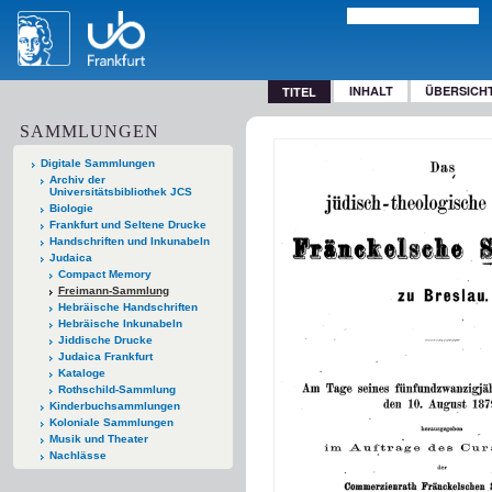
INHALT
ÜBERSICH
TITEL
SAMMLUNGEN
Digitale Sammlungen
Archiv der
Universitätsbibliothek JCS
Biologie
Frankfurt und Seltene Drucke
Handschriften und Inkunabeln
Judaica
Compact Memory
Freimann-Sammlung
Hebräische Handschriften
Hebräische Inkunabeln
Jiddische Drucke
Judaica Frankfurt
Kataloge
Rothschild-Sammlung
Kinderbuchsammlungen
Koloniale Sammlungen
Musik und Theater
Nachlässe