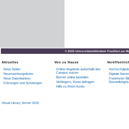
© 2026 Universitätsbibliothek Frankfurt am M
Aktuelles
Von zu Hause
Veröffentli
Neue Seiten
Online-Angebote außerhalb des
Hochschulpubl
Campus nutzen
Neuerwerbungslisten
Digitale Samm
Bücher online bestellen
Neue Datenbanken
Frankfurter Bi
Verlängern, Konto abfragen
Ausstellungsk
Führungen und Schulungen
Hilfe zu Ihrem Konto
Visual Library Server 2018