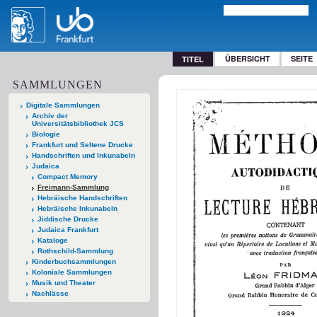
ÜBERSICHT
SEITE
TITEL
SAMMLUNGEN
Digitale Sammlungen
Archiv der
Universitätsbibliothek JCS
Biologie
Frankfurt und Seltene Drucke
Handschriften und Inkunabeln
Judaica
Compact Memory
Freimann-Sammlung
Hebräische Handschriften
Hebräische Inkunabeln
Jiddische Drucke
Judaica Frankfurt
Kataloge
Rothschild-Sammlung
Kinderbuchsammlungen
Koloniale Sammlungen
Musik und Theater
Nachlässe