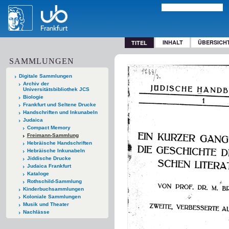
INHALT
ÜBERSICH
TITEL
SAMMLUNGEN
Digitale Sammlungen
Archiv der
Universitätsbibliothek JCS
Biologie
Frankfurt und Seltene Drucke
Handschriften und Inkunabeln
Judaica
Compact Memory
Freimann-Sammlung
Hebräische Handschriften
Hebräische Inkunabeln
Jiddische Drucke
Judaica Frankfurt
Kataloge
Rothschild-Sammlung
Kinderbuchsammlungen
Koloniale Sammlungen
Musik und Theater
Nachlässe