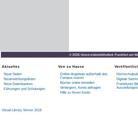
© 2026 Universitätsbibliothek Frankfurt am M
Aktuelles
Von zu Hause
Veröffentli
Neue Seiten
Online-Angebote außerhalb des
Hochschulpubl
Campus nutzen
Neuerwerbungslisten
Digitale Samm
Bücher online bestellen
Neue Datenbanken
Frankfurter Bi
Verlängern, Konto abfragen
Ausstellungsk
Führungen und Schulungen
Hilfe zu Ihrem Konto
Visual Library Server 2018